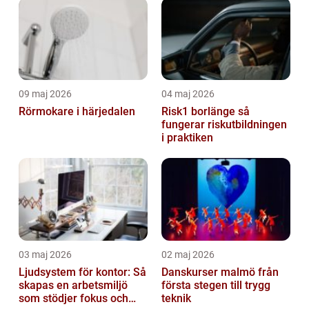
09 maj 2026
04 maj 2026
Rörmokare i härjedalen
Risk1 borlänge så
fungerar riskutbildningen
i praktiken
03 maj 2026
02 maj 2026
Ljudsystem för kontor: Så
Danskurser malmö från
skapas en arbetsmiljö
första stegen till trygg
som stödjer fokus och
teknik