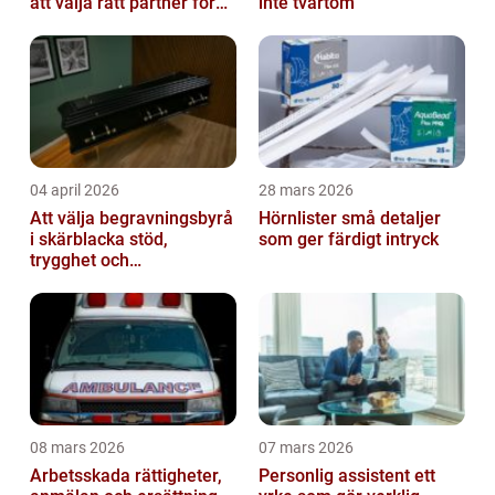
att välja rätt partner för
inte tvärtom
redovisning i Stockholm
04 april 2026
28 mars 2026
Att välja begravningsbyrå
Hörnlister små detaljer
i skärblacka stöd,
som ger färdigt intryck
trygghet och
lokalkännedom
08 mars 2026
07 mars 2026
Arbetsskada rättigheter,
Personlig assistent ett