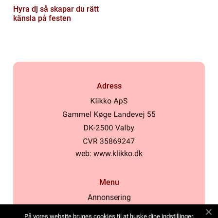
Hyra dj så skapar du rätt
känsla på festen
Adress
web:
www.klikko.dk
Menu
Annonsering
Om oss
På vores website bruges cookies til at huske dine indstillinger,