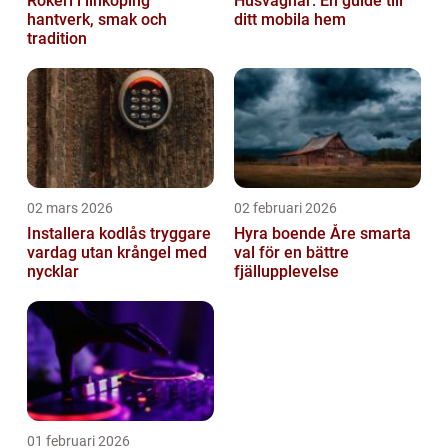
Rökeri i linköping
Husvagnar: En guide till
hantverk, smak och
ditt mobila hem
tradition
02 mars 2026
02 februari 2026
Installera kodlås tryggare
Hyra boende Åre smarta
vardag utan krångel med
val för en bättre
nycklar
fjällupplevelse
01 februari 2026