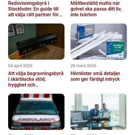
Redovisningsbyrå i
Måttbeställd matta när
Stockholm: En guide till
golvet ska passa ditt liv,
att välja rätt partner för
inte tvärtom
redovisning i Stockholm
04 april 2026
28 mars 2026
Att välja begravningsbyrå
Hörnlister små detaljer
i skärblacka stöd,
som ger färdigt intryck
trygghet och
lokalkännedom