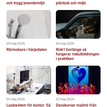
och trygg boendemiljö
plånbok och miljö
09 maj 2026
04 maj 2026
Rörmokare i härjedalen
Risk1 borlänge så
fungerar riskutbildningen
i praktiken
03 maj 2026
02 maj 2026
Ljudsystem för kontor: Så
Danskurser malmö från