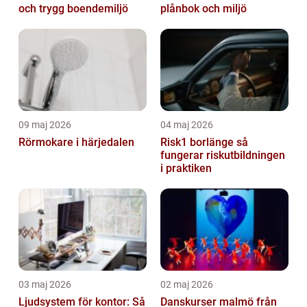
och trygg boendemiljö
plånbok och miljö
09 maj 2026
04 maj 2026
Rörmokare i härjedalen
Risk1 borlänge så
fungerar riskutbildningen
i praktiken
03 maj 2026
02 maj 2026
Ljudsystem för kontor: Så
Danskurser malmö från