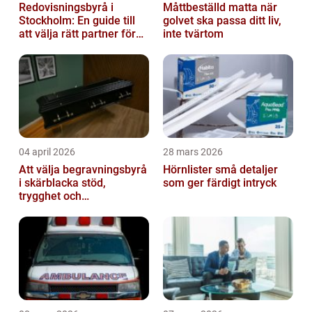
Redovisningsbyrå i
Måttbeställd matta när
Stockholm: En guide till
golvet ska passa ditt liv,
att välja rätt partner för
inte tvärtom
redovisning i Stockholm
04 april 2026
28 mars 2026
Att välja begravningsbyrå
Hörnlister små detaljer
i skärblacka stöd,
som ger färdigt intryck
trygghet och
lokalkännedom