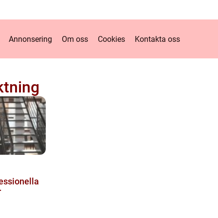
Annonsering
Om oss
Cookies
Kontakta oss
ktning
essionella
r