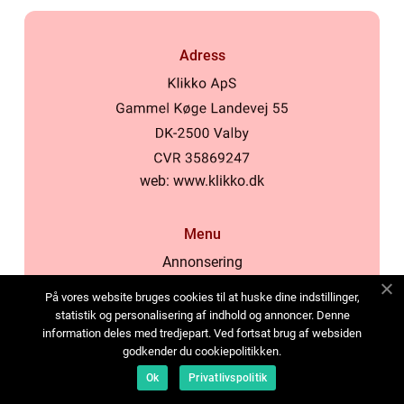
Adress
web:
www.klikko.dk
Menu
Annonsering
Om oss
På vores website bruges cookies til at huske dine indstillinger,
Cookies
statistik og personalisering af indhold og annoncer. Denne
information deles med tredjepart. Ved fortsat brug af websiden
Kontakta oss
godkender du cookiepolitikken.
Sitemap
Ok
Privatlivspolitik