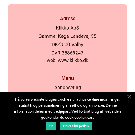
Adress
web:
www.klikko.dk
Menu
Annonsering
Om oss
På vores website bruges cookies til at huske dine indstillinger,
Cookies
statistik og personalisering af indhold og annoncer. Denne
information deles med tredjepart. Ved fortsat brug af websiden
Kontakta oss
godkender du cookiepolitikken.
Sitemap
Ok
Privatlivspolitik