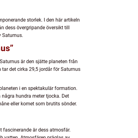
mponerande storlek. I den här artikeln
 dess övergripande översikt till
v Saturnus.
nus”
aturnus är den sjätte planeten från
 tar det cirka 29,5 jordår för Saturnus
laneten i en spektakulär formation.
ra några hundra meter tjocka. Det
 måne eller komet som brutits sönder.
st fascinerande är dess atmosfär.
h vatten. Atmosfären präglas av