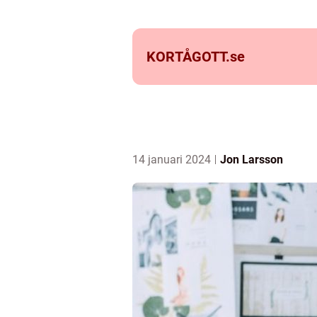
KORTÅGOTT.
se
14 januari 2024
Jon Larsson