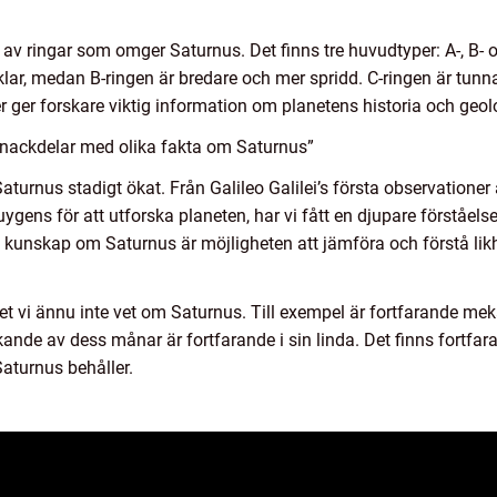
 av ringar som omger Saturnus. Det finns tre huvudtyper: A-, B- 
lar, medan B-ringen är bredare och mer spridd. C-ringen är tunn
yper ger forskare viktig information om planetens historia och ge
 nackdelar med olika fakta om Saturnus”
turnus stadigt ökat. Från Galileo Galilei’s första observationer 
ns för att utforska planeten, har vi fått en djupare förståelse
kunskap om Saturnus är möjligheten att jämföra och förstå likhe
et vi ännu inte vet om Saturnus. Till exempel är fortfarande me
kande av dess månar är fortfarande i sin linda. Det finns fortfa
Saturnus behåller.