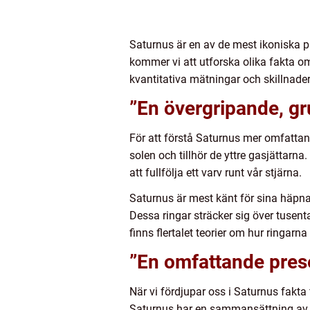
Saturnus är en av de mest ikoniska pl
kommer vi att utforska olika fakta o
kvantitativa mätningar och skillnader
”En övergripande, gr
För att förstå Saturnus mer omfattan
solen och tillhör de yttre gasjättarna
att fullfölja ett varv runt vår stjärna.
Saturnus är mest känt för sina häpna
Dessa ringar sträcker sig över tusenta
finns flertalet teorier om hur ringar
”En omfattande pres
När vi fördjupar oss i Saturnus fakta
Saturnus har en sammansättning av 