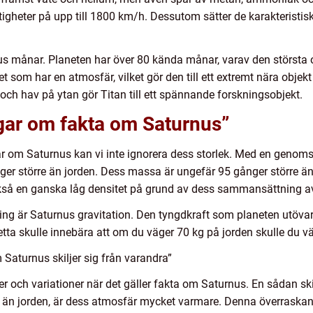
stigheter på upp till 1800 km/h. Dessutom sätter de karakteristi
us månar. Planeten har över 80 kända månar, varav den största 
 som har en atmosfär, vilket gör den till ett extremt nära objek
 och hav på ytan gör Titan till ett spännande forskningsobjekt.
ngar om fakta om Saturnus”
ar om Saturnus kan vi inte ignorera dess storlek. Med en genoms
er större än jorden. Dess massa är ungefär 95 gånger större än jo
ckså en ganska låg densitet på grund av dess sammansättning av
ng är Saturnus gravitation. Den tyngdkraft som planeten utövar ä
Detta skulle innebära att om du väger 70 kg på jorden skulle du 
Saturnus skiljer sig från varandra”
er och variationer när det gäller fakta om Saturnus. En sådan sk
en än jorden, är dess atmosfär mycket varmare. Denna överraskand