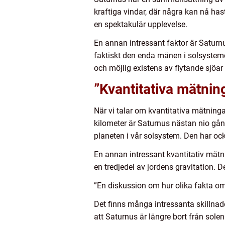
kraftiga vindar, där några kan nå ha
en spektakulär upplevelse.
En annan intressant faktor är Saturn
faktiskt den enda månen i solsystemet
och möjlig existens av flytande sjöar
”Kvantitativa mätni
När vi talar om kvantitativa mätning
kilometer är Saturnus nästan nio gång
planeten i vår solsystem. Den har o
En annan intressant kvantitativ mätni
en tredjedel av jordens gravitation. 
”En diskussion om hur olika fakta om 
Det finns många intressanta skillnad
att Saturnus är längre bort från sol