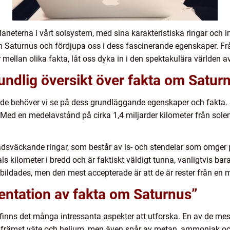
aneterna i vårt solsystem, med sina karakteristiska ringar och i
m Saturnus och fördjupa oss i dess fascinerande egenskaper. Från
 mellan olika fakta, låt oss dyka in i den spektakulära världen a
undlig översikt över fakta om Satur
de behöver vi se på dess grundläggande egenskaper och fakta. S
. Med en medelavstånd på cirka 1,4 miljarder kilometer från solen
dsväckande ringar, som består av is- och stendelar som omger p
ls kilometer i bredd och är faktiskt väldigt tunna, vanligtvis ba
na bildades, men den mest accepterade är att de är rester från en
entation av fakta om Saturnus”
 finns det många intressanta aspekter att utforska. En av de me
främst väte och helium, men även spår av metan, ammoniak oc