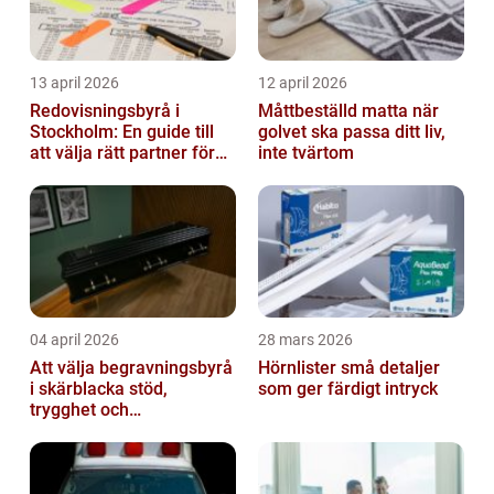
13 april 2026
12 april 2026
Redovisningsbyrå i
Måttbeställd matta när
Stockholm: En guide till
golvet ska passa ditt liv,
att välja rätt partner för
inte tvärtom
redovisning i Stockholm
04 april 2026
28 mars 2026
Att välja begravningsbyrå
Hörnlister små detaljer
i skärblacka stöd,
som ger färdigt intryck
trygghet och
lokalkännedom