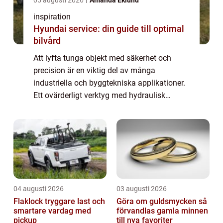
inspiration
Hyundai service: din guide till optimal
bilvård
Att lyfta tunga objekt med säkerhet och
precision är en viktig del av många
industriella och byggtekniska applikationer.
Ett ovärderligt verktyg med hydraulisk
domkraft i detta sammanhang är
domkraften. Den gör skillnad...
04 augusti 2026
03 augusti 2026
Flaklock tryggare last och
Göra om guldsmycken så
smartare vardag med
förvandlas gamla minnen
pickup
till nya favoriter