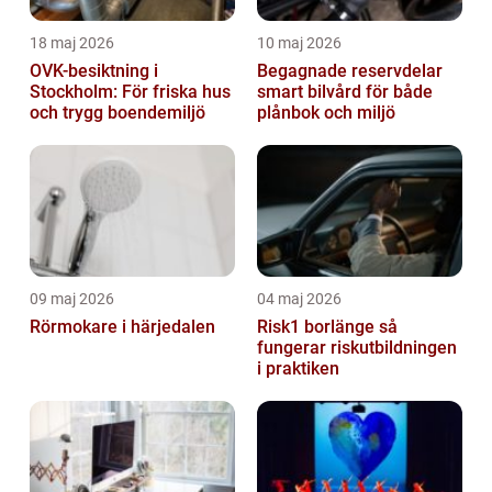
18 maj 2026
10 maj 2026
OVK-besiktning i
Begagnade reservdelar
Stockholm: För friska hus
smart bilvård för både
och trygg boendemiljö
plånbok och miljö
09 maj 2026
04 maj 2026
Rörmokare i härjedalen
Risk1 borlänge så
fungerar riskutbildningen
i praktiken