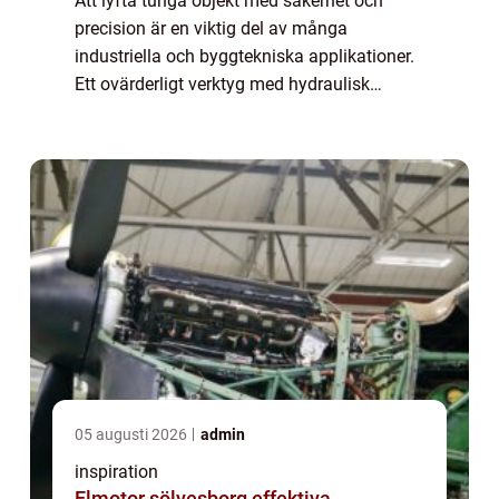
Att lyfta tunga objekt med säkerhet och
precision är en viktig del av många
industriella och byggtekniska applikationer.
Ett ovärderligt verktyg med hydraulisk
domkraft i detta sammanhang är
domkraften. Den gör skillnad...
05 augusti 2026
admin
inspiration
Elmotor sölvesborg effektiva