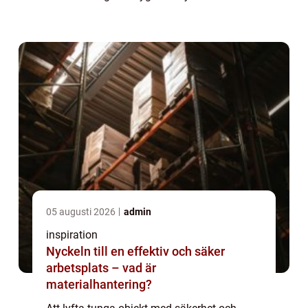
domkraft i detta sammanhang är
domkraften. Den gör skillnad...
05 augusti 2026
admin
inspiration
Nyckeln till en effektiv och säker
arbetsplats – vad är
materialhantering?