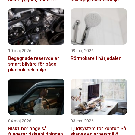
slitage
10 maj 2026
09 maj 2026
Begagnade reservdelar
Rörmokare i härjedalen
smart bilvård för både
plånbok och miljö
04 maj 2026
03 maj 2026
Risk1 borlänge så
Ljudsystem för kontor: Så
fungerar riskutbildningen
skapas en arbetsmiljö