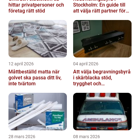
hittar privatpersoner och
Stockholm: En guide till
företag rätt stöd
att välja rätt partner för
redovisning i Stockholm
12 april 2026
04 april 2026
Måttbeställd matta när
Att välja begravningsbyrå
golvet ska passa ditt liv,
i skärblacka stöd,
inte tvärtom
trygghet och
lokalkännedom
28 mars 2026
08 mars 2026