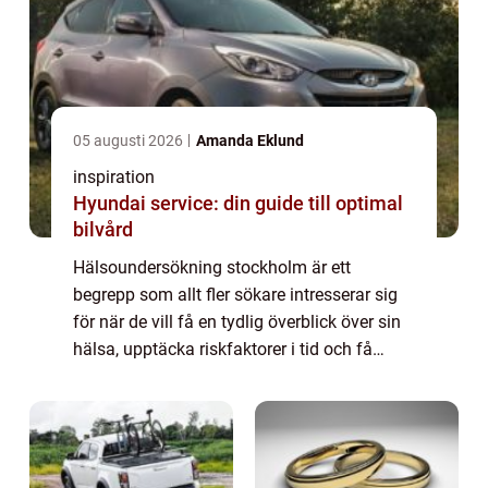
05 augusti 2026
Amanda Eklund
inspiration
Hyundai service: din guide till optimal
bilvård
Hälsoundersökning stockholm är ett
begrepp som allt fler sökare intresserar sig
för när de vill få en tydlig överblick över sin
hälsa, upptäcka riskfaktorer i tid och få
konkreta råd för att må bättre på lång sikt.
En genomtänkt undersökning kan fung...