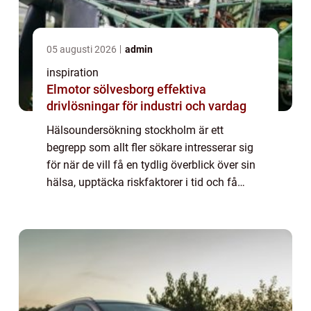
05 augusti 2026
admin
inspiration
Elmotor sölvesborg effektiva
drivlösningar för industri och vardag
Hälsoundersökning stockholm är ett
begrepp som allt fler sökare intresserar sig
för när de vill få en tydlig överblick över sin
hälsa, upptäcka riskfaktorer i tid och få
konkreta råd för att må bättre på lång sikt.
En genomtänkt undersökning kan fung...