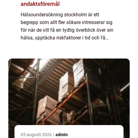
andaktsföremål
Hälsoundersökning stockholm är ett
begrepp som allt fler sökare intresserar sig
för när de vill få en tydlig överblick över sin
hälsa, upptäcka riskfaktorer i tid och få
konkreta råd för att må bättre på lång sikt.
En genomtänkt undersökning kan fung...
05 augusti 2026
admin