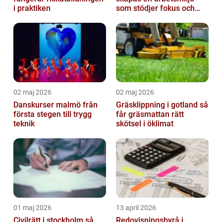
i praktiken
som stödjer fokus och
samarbete
02 maj 2026
02 maj 2026
Danskurser malmö från
Gräsklippning i gotland så
första stegen till trygg
får gräsmattan rätt
teknik
skötsel i öklimat
01 maj 2026
13 april 2026
Civilrätt i stockholm så
Redovisningsbyrå i