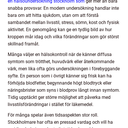
en hälsoundersökning stockholm som
ger mer än bara
snabba provsvar. En modern undersökning handlar inte
bara om att hitta sjukdom, utan om att förstå
sambandet mellan livsstil, stress, sömn, kost och fysisk
aktivitet. En genomgång kan ge en tydlig bild av hur
kroppen mår idag och vilka förändringar som gör störst
skillnad framåt.
Många väljer en hälsokontroll när de känner diffusa
symtom som trötthet, huvudvärk eller återkommande
värk, men lika ofta görs undersökningen i förebyggande
syfte. En person som i övrigt känner sig frisk kan ha
förhöjda blodfetter, begynnande högt blodtryck eller
näringsbrister som syns i blodprov långt innan symtom.
Tidig upptäckt ger större möjlighet att påverka med
livsstilsförändringar i stället för läkemedel.
För många spelar även tidsaspekten stor roll.
Stockholmare har ofta en pressad vardag och vill ha