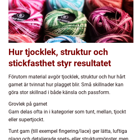
Hur tjocklek, struktur och
stickfasthet styr resultatet
Förutom material avgör tjocklek, struktur och hur hårt
garnet är tvinnat hur plagget blir. Små skillnader kan
göra stor skillnad i både känsla och passform.
Grovlek på garnet
Garn delas ofta in i kategorier som tunt, mellan, tjockt
eller supertjockt.
Tunt garn (till exempel fingering/lace) ger lätta, luftiga
plagg och detaljerade spets- eller strukturmönster, men