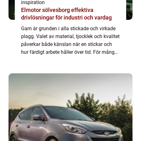
inspiration
Elmotor sölvesborg effektiva
drivlösningar för industri och vardag
Garn är grunden i alla stickade och virkade
plagg. Valet av material, tjocklek och kvalitet
påverkar både känslan när en stickar och
hur färdigt arbete håller över tid. För många
känns hyllor fulla av nystan mer förvirrande
än inspirerande. Den här a...