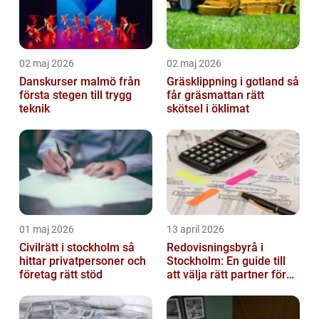
02 maj 2026
02 maj 2026
Danskurser malmö från
Gräsklippning i gotland så
första stegen till trygg
får gräsmattan rätt
teknik
skötsel i öklimat
01 maj 2026
13 april 2026
Civilrätt i stockholm så
Redovisningsbyrå i
hittar privatpersoner och
Stockholm: En guide till
företag rätt stöd
att välja rätt partner för
redovisning i Stockholm