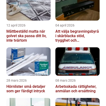
12 april 2026
04 april 2026
Måttbeställd matta när
Att välja begravningsbyrå
golvet ska passa ditt liv,
i skärblacka stöd,
inte tvärtom
trygghet och
lokalkännedom
28 mars 2026
08 mars 2026
Hörnlister små detaljer
Arbetsskada rättigheter,
som ger färdigt intryck
anmälan och ersättning