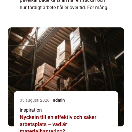
påverkar både känslan när en stickar och
hur färdigt arbete håller över tid. För många
känns hyllor fulla av nystan mer förvirrande
än inspirerande. Den här a...
05 augusti 2026
admin
inspiration
Nyckeln till en effektiv och säker
arbetsplats – vad är
materialhantering?