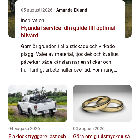
05 augusti 2026
Amanda Eklund
inspiration
Hyundai service: din guide till optimal
bilvård
Garn är grunden i alla stickade och virkade
plagg. Valet av material, tjocklek och kvalitet
påverkar både känslan när en stickar och
hur färdigt arbete håller över tid. För många
känns hyllor fulla av nystan mer förvirrande
än inspirerande. Den här a...
04 augusti 2026
03 augusti 2026
Flaklock tryggare last och
Göra om guldsmycken så