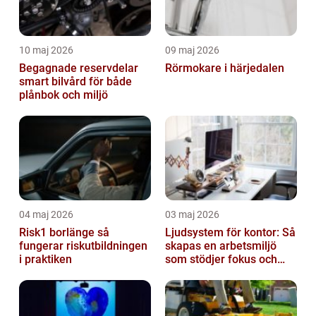
10 maj 2026
09 maj 2026
Begagnade reservdelar
Rörmokare i härjedalen
smart bilvård för både
plånbok och miljö
04 maj 2026
03 maj 2026
Risk1 borlänge så
Ljudsystem för kontor: Så
fungerar riskutbildningen
skapas en arbetsmiljö
i praktiken
som stödjer fokus och
samarbete