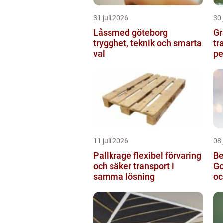
31 juli 2026
30 
Låssmed göteborg
Gr
trygghet, teknik och smarta
tr
val
pe
11 juli 2026
08 
Pallkrage flexibel förvaring
Be
och säker transport i
Go
samma lösning
oc