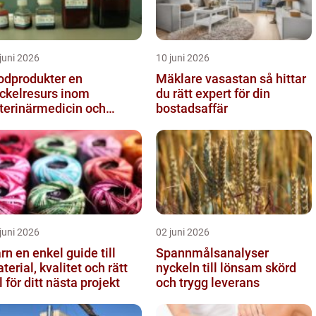
juni 2026
10 juni 2026
odprodukter en
Mäklare vasastan så hittar
ckelresurs inom
du rätt expert för din
terinärmedicin och
bostadsaffär
rskning
juni 2026
02 juni 2026
el guide till
Spannmålsanalyser
terial, kvalitet och rätt
nyckeln till lönsam skörd
l för ditt nästa projekt
och trygg leverans