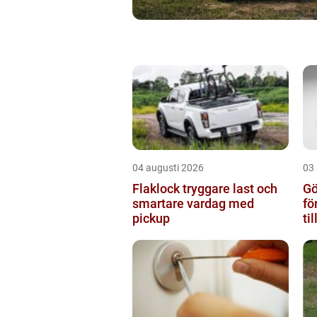
04 augusti 2026
03
Flaklock tryggare last och
Gö
smartare vardag med
fö
pickup
ti