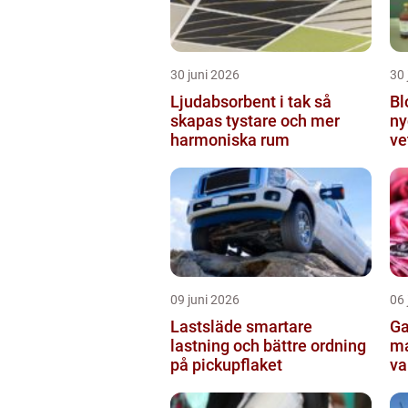
30 juni 2026
30 
Ljudabsorbent i tak så
Bl
skapas tystare och mer
ny
harmoniska rum
ve
fo
09 juni 2026
06 
Lastsläde smartare
Garn en enk
lastning och bättre ordning
ma
på pickupflaket
va