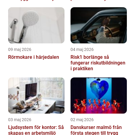
09 maj 2026
04 maj 2026
Rörmokare i härjedalen
Risk1 borlänge så
fungerar riskutbildningen
i praktiken
03 maj 2026
02 maj 2026
Ljudsystem för kontor: Så
Danskurser malmö från
skapas en arbetsmiljö
första stegen till trygg