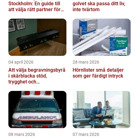
Stockholm: En guide till
golvet ska passa ditt liv,
att välja rätt partner för
inte tvärtom
redovisning i Stockholm
04 april 2026
28 mars 2026
Att välja begravningsbyrå
Hörnlister små detaljer
i skärblacka stöd,
som ger färdigt intryck
trygghet och
lokalkännedom
08 mars 2026
07 mars 2026