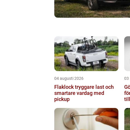
04 augusti 2026
03
Flaklock tryggare last och
Gö
smartare vardag med
fö
pickup
ti