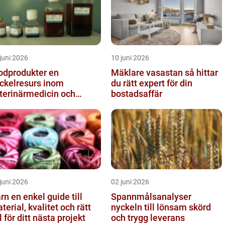
juni 2026
10 juni 2026
odprodukter en
Mäklare vasastan så hittar
ckelresurs inom
du rätt expert för din
terinärmedicin och
bostadsaffär
rskning
juni 2026
02 juni 2026
el guide till
Spannmålsanalyser
terial, kvalitet och rätt
nyckeln till lönsam skörd
l för ditt nästa projekt
och trygg leverans