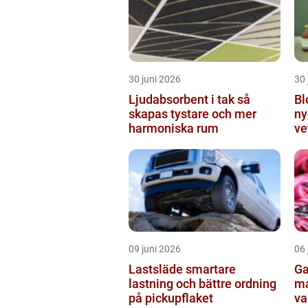
30 juni 2026
30 
Ljudabsorbent i tak så
Bl
skapas tystare och mer
ny
harmoniska rum
ve
fo
09 juni 2026
06 
Lastsläde smartare
Garn en enk
lastning och bättre ordning
ma
på pickupflaket
va