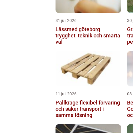
31 juli 2026
30 
Låssmed göteborg
Gr
trygghet, teknik och smarta
tr
val
pe
11 juli 2026
08 
Pallkrage flexibel förvaring
Be
och säker transport i
Go
samma lösning
oc