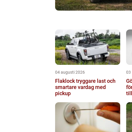
04 augusti 2026
03
Flaklock tryggare last och
Gö
smartare vardag med
fö
pickup
ti