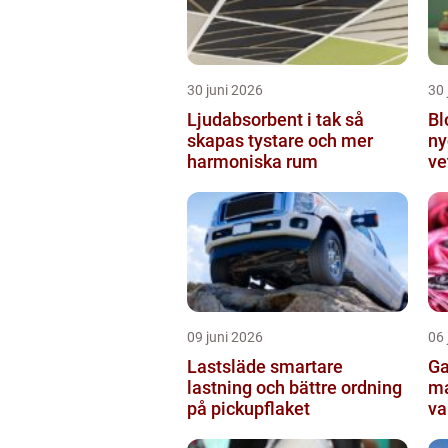
30 juni 2026
30 
Ljudabsorbent i tak så
Bl
skapas tystare och mer
ny
harmoniska rum
ve
fo
09 juni 2026
06 
Lastsläde smartare
Garn en enk
lastning och bättre ordning
ma
på pickupflaket
va