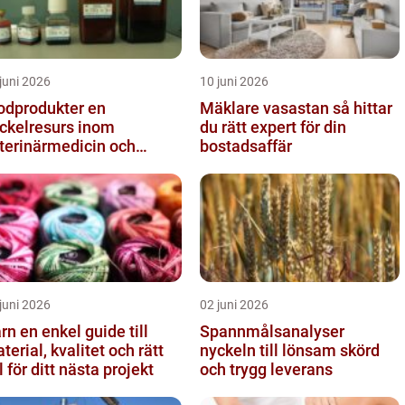
juni 2026
10 juni 2026
odprodukter en
Mäklare vasastan så hittar
ckelresurs inom
du rätt expert för din
terinärmedicin och
bostadsaffär
rskning
juni 2026
02 juni 2026
el guide till
Spannmålsanalyser
terial, kvalitet och rätt
nyckeln till lönsam skörd
l för ditt nästa projekt
och trygg leverans