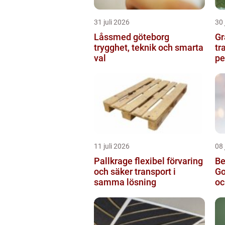
31 juli 2026
30 
Låssmed göteborg
Gr
trygghet, teknik och smarta
tr
val
pe
11 juli 2026
08 
Pallkrage flexibel förvaring
Be
och säker transport i
Go
samma lösning
oc