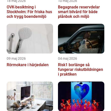
18 maj 2026
10 maj 2026
OVK-besiktning i
Begagnade reservdelar
Stockholm: För friska hus
smart bilvård för både
och trygg boendemiljö
plånbok och miljö
09 maj 2026
04 maj 2026
Rörmokare i härjedalen
Risk1 borlänge så
fungerar riskutbildningen
i praktiken