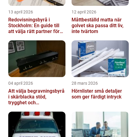
13 april 2026
12 april 2026
Redovisningsbyrå i
Måttbeställd matta när
Stockholm: En guide till
golvet ska passa ditt liv,
att välja rätt partner för
inte tvärtom
redovisning i Stockholm
04 april 2026
28 mars 2026
Att välja begravningsbyrå
Hörnlister små detaljer
i skärblacka stöd,
som ger färdigt intryck
trygghet och
lokalkännedom