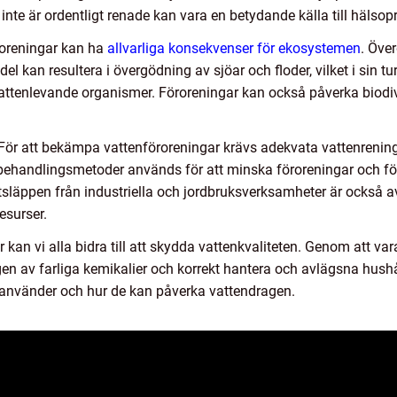
nte är ordentligt renade kan vara en betydande källa till hälsop
roreningar kan ha
allvarliga konsekvenser för ekosystemen
. Öve
n resultera i övergödning av sjöar och floder, vilket i sin tur
attenlevande organismer. Föroreningar kan också påverka biodiv
 För att bekämpa vattenföroreningar krävs adekvata vattenreni
behandlingsmetoder används för att minska föroreningar och förb
läppen från industriella och jordbruksverksamheter är också a
esurser.
er kan vi alla bidra till att skydda vattenkvaliteten. Genom att 
 av farliga kemikalier och korrekt hantera och avlägsna hushåll
 använder och hur de kan påverka vattendragen.