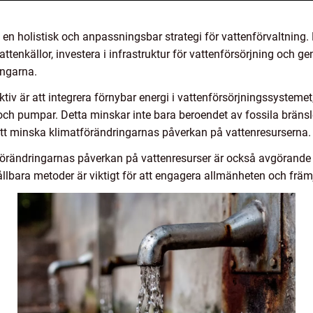
n holistisk och anpassningsbar strategi för vattenförvaltning. 
tenkällor, investera i infrastruktur för vattenförsörjning och 
ingarna.
iv är att integrera förnybar energi i vattenförsörjningssystemet, t
och pumpar. Detta minskar inte bara beroendet av fossila bräns
att minska klimatförändringarnas påverkan på vattenresurserna.
örändringarnas påverkan på vattenresurser är också avgörande fö
llbara metoder är viktigt för att engagera allmänheten och frä