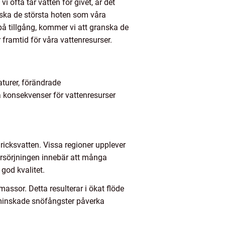
 ofta tar vatten för givet, är det
orska de största hoten som våra
 på tillgång, kommer vi att granska de
 framtid för våra vattenresurser.
turer, förändrade
a konsekvenser för vattenresurser
ricksvatten. Vissa regioner upplever
örsörjningen innebär att många
god kvalitet.
assor. Detta resulterar i ökat flöde
minskade snöfångster påverka