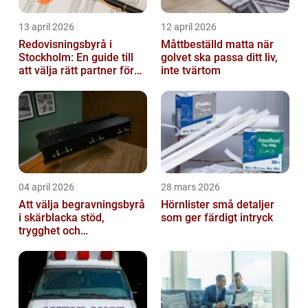
13 april 2026
12 april 2026
Redovisningsbyrå i
Måttbeställd matta när
Stockholm: En guide till
golvet ska passa ditt liv,
att välja rätt partner för
inte tvärtom
redovisning i Stockholm
04 april 2026
28 mars 2026
Att välja begravningsbyrå
Hörnlister små detaljer
i skärblacka stöd,
som ger färdigt intryck
trygghet och
lokalkännedom