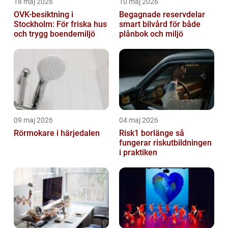
18 maj 2026
10 maj 2026
OVK-besiktning i
Begagnade reservdelar
Stockholm: För friska hus
smart bilvård för både
och trygg boendemiljö
plånbok och miljö
09 maj 2026
04 maj 2026
Rörmokare i härjedalen
Risk1 borlänge så
fungerar riskutbildningen
i praktiken