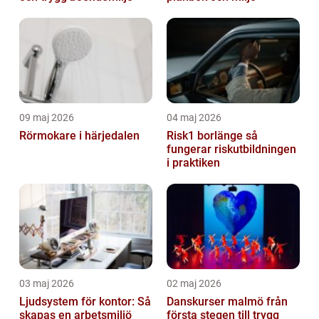
09 maj 2026
04 maj 2026
Rörmokare i härjedalen
Risk1 borlänge så
fungerar riskutbildningen
i praktiken
03 maj 2026
02 maj 2026
Ljudsystem för kontor: Så
Danskurser malmö från
skapas en arbetsmiljö
första stegen till trygg