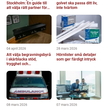
Stockholm: En guide till
golvet ska passa ditt liv,
att välja rätt partner för
inte tvärtom
redovisning i Stockholm
04 april 2026
28 mars 2026
Att välja begravningsbyrå
Hörnlister små detaljer
i skärblacka stöd,
som ger färdigt intryck
trygghet och
lokalkännedom
08 mars 2026
07 mars 2026