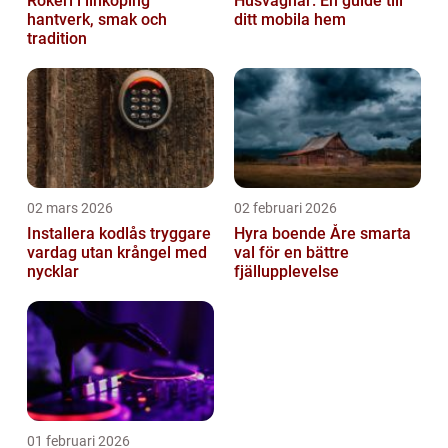
Rökeri i linköping
Husvagnar: En guide till
hantverk, smak och
ditt mobila hem
tradition
02 mars 2026
02 februari 2026
Installera kodlås tryggare
Hyra boende Åre smarta
vardag utan krångel med
val för en bättre
nycklar
fjällupplevelse
01 februari 2026