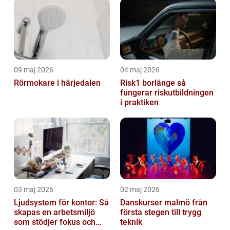
09 maj 2026
04 maj 2026
Rörmokare i härjedalen
Risk1 borlänge så
fungerar riskutbildningen
i praktiken
03 maj 2026
02 maj 2026
Ljudsystem för kontor: Så
Danskurser malmö från
skapas en arbetsmiljö
första stegen till trygg
som stödjer fokus och
teknik