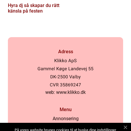
Hyra dj så skapar du rätt
känsla på festen
Adress
web:
www.klikko.dk
Menu
Annonsering
Om oss
På vores website bruges cookies til at huske dine indstillinger,