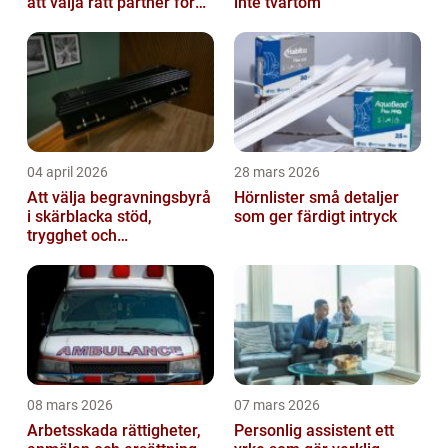
att välja rätt partner för
inte tvärtom
redovisning i Stockholm
04 april 2026
28 mars 2026
Att välja begravningsbyrå
Hörnlister små detaljer
i skärblacka stöd,
som ger färdigt intryck
trygghet och
lokalkännedom
08 mars 2026
07 mars 2026
Arbetsskada rättigheter,
Personlig assistent ett