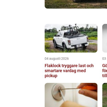
04 augusti 2026
03
Flaklock tryggare last och
Gö
smartare vardag med
fö
pickup
ti