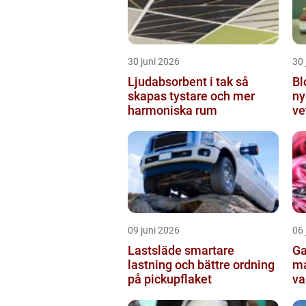
30 juni 2026
30 
Ljudabsorbent i tak så
Bl
skapas tystare och mer
ny
harmoniska rum
ve
fo
09 juni 2026
06 
Lastsläde smartare
Garn en enk
lastning och bättre ordning
ma
på pickupflaket
va