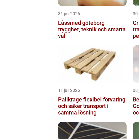
31 juli 2026
30 
Låssmed göteborg
Gr
trygghet, teknik och smarta
tr
val
pe
11 juli 2026
08 
Pallkrage flexibel förvaring
Be
och säker transport i
Go
samma lösning
oc