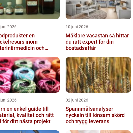
juni 2026
10 juni 2026
odprodukter en
Mäklare vasastan så hittar
ckelresurs inom
du rätt expert för din
terinärmedicin och
bostadsaffär
rskning
juni 2026
02 juni 2026
el guide till
Spannmålsanalyser
terial, kvalitet och rätt
nyckeln till lönsam skörd
l för ditt nästa projekt
och trygg leverans