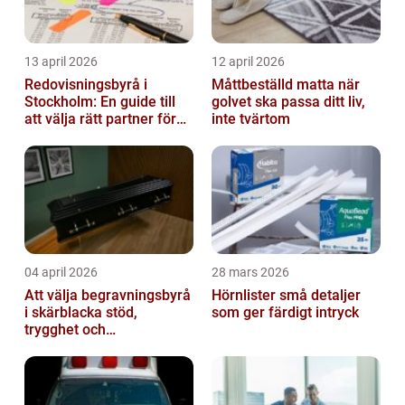
13 april 2026
12 april 2026
Redovisningsbyrå i
Måttbeställd matta när
Stockholm: En guide till
golvet ska passa ditt liv,
att välja rätt partner för
inte tvärtom
redovisning i Stockholm
04 april 2026
28 mars 2026
Att välja begravningsbyrå
Hörnlister små detaljer
i skärblacka stöd,
som ger färdigt intryck
trygghet och
lokalkännedom