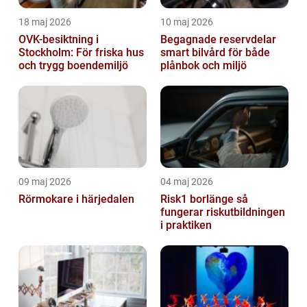
18 maj 2026
10 maj 2026
OVK-besiktning i
Begagnade reservdelar
Stockholm: För friska hus
smart bilvård för både
och trygg boendemiljö
plånbok och miljö
09 maj 2026
04 maj 2026
Rörmokare i härjedalen
Risk1 borlänge så
fungerar riskutbildningen
i praktiken