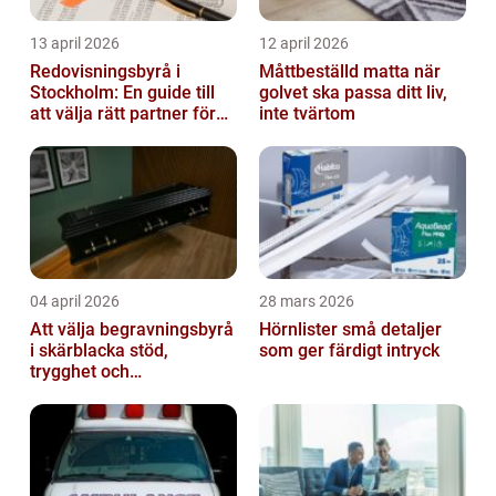
13 april 2026
12 april 2026
Redovisningsbyrå i
Måttbeställd matta när
Stockholm: En guide till
golvet ska passa ditt liv,
att välja rätt partner för
inte tvärtom
redovisning i Stockholm
04 april 2026
28 mars 2026
Att välja begravningsbyrå
Hörnlister små detaljer
i skärblacka stöd,
som ger färdigt intryck
trygghet och
lokalkännedom