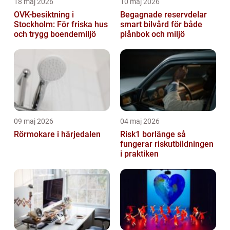
18 maj 2026
10 maj 2026
OVK-besiktning i
Begagnade reservdelar
Stockholm: För friska hus
smart bilvård för både
och trygg boendemiljö
plånbok och miljö
09 maj 2026
04 maj 2026
Rörmokare i härjedalen
Risk1 borlänge så
fungerar riskutbildningen
i praktiken