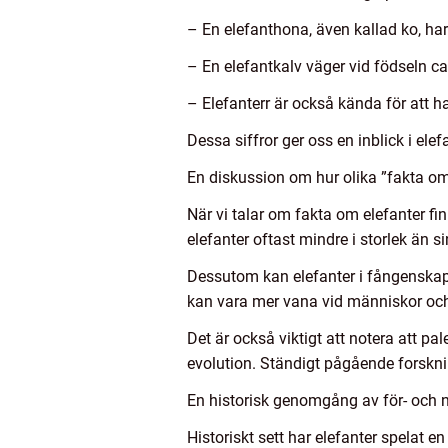
– En elefanthona, även kallad ko, har
– En elefantkalv väger vid födseln c
– Elefanterr är också kända för att h
Dessa siffror ger oss en inblick i el
En diskussion om hur olika ”fakta om 
När vi talar om fakta om elefanter finn
elefanter oftast mindre i storlek än 
Dessutom kan elefanter i fångenskap u
kan vara mer vana vid människor och 
Det är också viktigt att notera att p
evolution. Ständigt pågående forsknin
En historisk genomgång av för- och n
Historiskt sett har elefanter spelat e