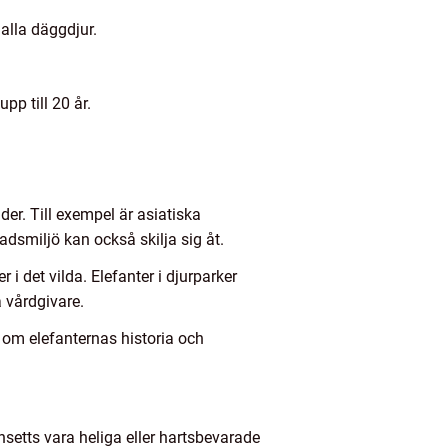
alla däggdjur.
p till 20 år.
ider. Till exempel är asiatiska
adsmiljö kan också skilja sig åt.
 det vilda. Elefanter i djurparker
 vårdgivare.
n om elefanternas historia och
ansetts vara heliga eller hartsbevarade