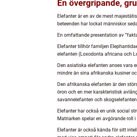
En övergripande, gru
Elefanter är en av de mest majestätis
beteenden har lockat människor sedan 
En omfattande presentation av ”fakta 
Elefanter tillhör familjen Elephantid
elefanten (Loxodonta africana och L
Den asiatiska elefanten anses vara en
mindre än sina afrikanska kusiner o
Den afrikanska elefanten är den störs
öron och en mer karakteristisk avlång
savannelefanten och skogselefanten
Elefanter har också en unik social st
Matriarken spelar en avgörande roll 
Elefanter är också kända för sitt int