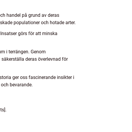
t och handel på grund av deras
inskade populationer och hotade arter.
 Insatser görs för att minska
lrum i terrängen. Genom
 säkerställa deras överlevnad för
toria ger oss fascinerande insikter i
d och bevarande.
ts].