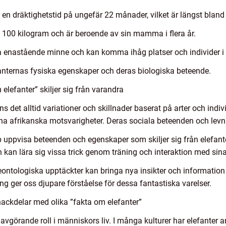
 en dräktighetstid på ungefär 22 månader, vilket är längst bland 
a 100 kilogram och är beroende av sin mamma i flera år.
a enastående minne och kan komma ihåg platser och individer i up
efanternas fysiska egenskaper och deras biologiska beteende.
elefanter” skiljer sig från varandra
s det alltid variationer och skillnader baserat på arter och indiv
sina afrikanska motsvarigheter. Deras sociala beteenden och levn
ppvisa beteenden och egenskaper som skiljer sig från elefanter i
kan lära sig vissa trick genom träning och interaktion med sina
aleontologiska upptäckter kan bringa nya insikter och informatio
g ger oss djupare förståelse för dessa fantastiska varelser.
ackdelar med olika ”fakta om elefanter”
n avgörande roll i människors liv. I många kulturer har elefanter 