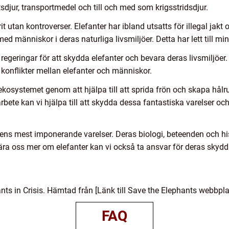
djur, transportmedel och till och med som krigsstridsdjur.
rit utan kontroverser. Elefanter har ibland utsatts för illegal jak
med människor i deras naturliga livsmiljöer. Detta har lett till m
regeringar för att skydda elefanter och bevara deras livsmiljöer.
konflikter mellan elefanter och människor.
 i ekosystemet genom att hjälpa till att sprida frön och skapa hå
te kan vi hjälpa till att skydda dessa fantastiska varelser och
dens mest imponerande varelser. Deras biologi, beteenden och his
lära oss mer om elefanter kan vi också ta ansvar för deras skyd
nts in Crisis. Hämtad från [Länk till Save the Elephants webbpla
FAQ