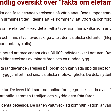
ndlig översikt över ”fakta om elefan
ka och fascinerande varelserna på vår planet. Deras imponerande
urminnes tider. I denna artikel kommer vi att utforska och förd
om elefanter” – vad det är, vilka typer som finns, vilka som är 
ae och finns i två huvudsakliga arter: den asiatiska elefanten 
oxodonta cyclotis).
 hotad art med endast cirka 30 000 individer kvar i naturen. Des
ch kännetecknas av mindre öron och en rundad rygg.
ta landlevande varelsen på jorden och kan väga upp till sex ton.
 rygg jämfört med sina asiatiska motsvarigheter. De delas ytterli
.
ruktur. De lever i tätt sammanhållna familjegrupper, ledda av en
i att hålla samman familjen och skydda dem från faror.
elligenta beteende. De har en välutvecklad kommunikation, använ