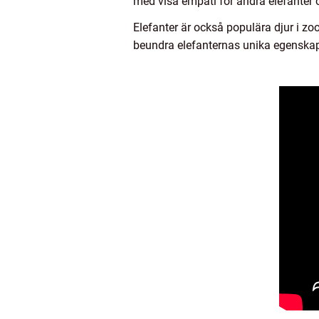
med visa empati för andra elefanter o
Elefanter är också populära djur i zo
beundra elefanternas unika egenska