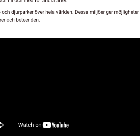
ch till och med för andra arter.
o och djurparker över hela världen. Dessa miljöer ger möjligheter
per och beteenden.