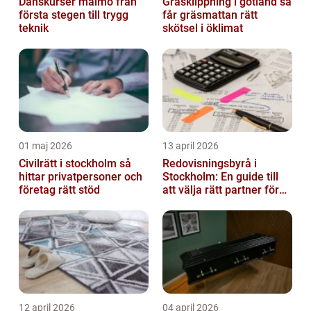
Danskurser malmö från
Gräsklippning i gotland så
första stegen till trygg
får gräsmattan rätt
teknik
skötsel i öklimat
01 maj 2026
13 april 2026
Civilrätt i stockholm så
Redovisningsbyrå i
hittar privatpersoner och
Stockholm: En guide till
företag rätt stöd
att välja rätt partner för
redovisning i Stockholm
12 april 2026
04 april 2026