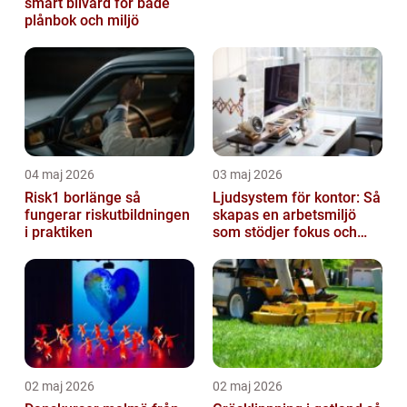
smart bilvård för både
plånbok och miljö
04 maj 2026
03 maj 2026
Risk1 borlänge så
Ljudsystem för kontor: Så
fungerar riskutbildningen
skapas en arbetsmiljö
i praktiken
som stödjer fokus och
samarbete
02 maj 2026
02 maj 2026