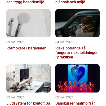
och trygg boendemiljö
plånbok och miljö
09 maj 2026
04 maj 2026
Rörmokare i härjedalen
Risk1 borlänge så
fungerar riskutbildningen
i praktiken
03 maj 2026
02 maj 2026
Ljudsystem för kontor: Så
Danskurser malmö från