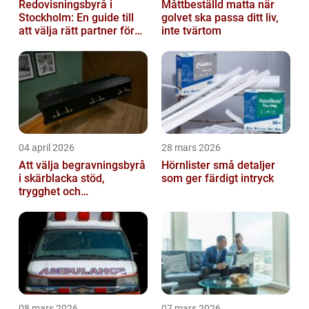
Redovisningsbyrå i
Måttbeställd matta när
Stockholm: En guide till
golvet ska passa ditt liv,
att välja rätt partner för
inte tvärtom
redovisning i Stockholm
04 april 2026
28 mars 2026
Att välja begravningsbyrå
Hörnlister små detaljer
i skärblacka stöd,
som ger färdigt intryck
trygghet och
lokalkännedom
08 mars 2026
07 mars 2026