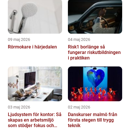
09 maj 2026
04 maj 2026
Rörmokare i härjedalen
Risk1 borlänge så
fungerar riskutbildningen
i praktiken
03 maj 2026
02 maj 2026
Ljudsystem för kontor: Så
Danskurser malmö från
skapas en arbetsmiljö
första stegen till trygg
som stödjer fokus och
teknik