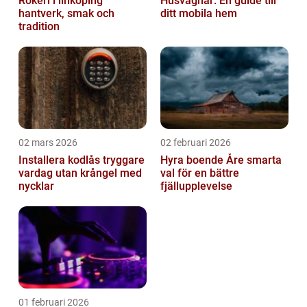
Rökeri i linköping
Husvagnar: En guide till
hantverk, smak och
ditt mobila hem
tradition
02 mars 2026
02 februari 2026
Installera kodlås tryggare
Hyra boende Åre smarta
vardag utan krångel med
val för en bättre
nycklar
fjällupplevelse
01 februari 2026