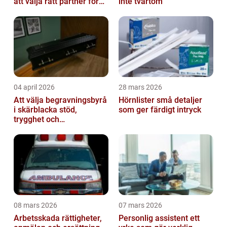
att välja rätt partner för
inte tvärtom
redovisning i Stockholm
04 april 2026
28 mars 2026
Att välja begravningsbyrå
Hörnlister små detaljer
i skärblacka stöd,
som ger färdigt intryck
trygghet och
lokalkännedom
08 mars 2026
07 mars 2026
Arbetsskada rättigheter,
Personlig assistent ett