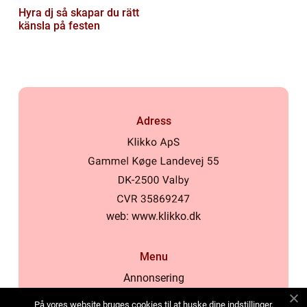
Hyra dj så skapar du rätt
känsla på festen
Adress
web:
www.klikko.dk
Menu
Annonsering
Om oss
På vores website bruges cookies til at huske dine indstillinger,