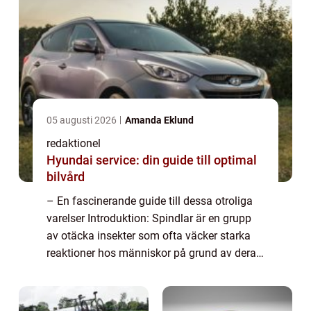
05 augusti 2026
Amanda Eklund
redaktionel
Hyundai service: din guide till optimal
bilvård
– En fascinerande guide till dessa otroliga
varelser Introduktion: Spindlar är en grupp
av otäcka insekter som ofta väcker starka
reaktioner hos människor på grund av deras
utseende och rykte. Trots sin skrämmande
image är spindlar faktiskt en ...