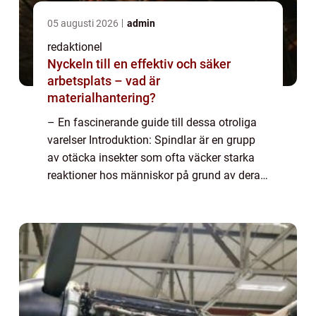
05 augusti 2026
admin
redaktionel
Nyckeln till en effektiv och säker
arbetsplats – vad är
materialhantering?
– En fascinerande guide till dessa otroliga
varelser Introduktion: Spindlar är en grupp
av otäcka insekter som ofta väcker starka
reaktioner hos människor på grund av deras
utseende och rykte. Trots sin skrämmande
image är spindlar faktiskt en ...