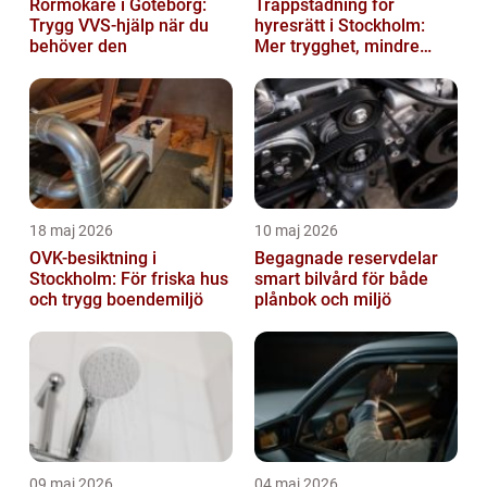
Rörmokare i Göteborg:
Trappstädning för
Trygg VVS-hjälp när du
hyresrätt i Stockholm:
behöver den
Mer trygghet, mindre
slitage
18 maj 2026
10 maj 2026
OVK-besiktning i
Begagnade reservdelar
Stockholm: För friska hus
smart bilvård för både
och trygg boendemiljö
plånbok och miljö
09 maj 2026
04 maj 2026