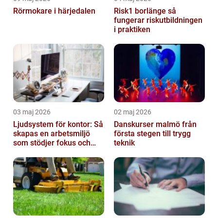
Rörmokare i härjedalen
Risk1 borlänge så
fungerar riskutbildningen
i praktiken
03 maj 2026
02 maj 2026
Ljudsystem för kontor: Så
Danskurser malmö från
skapas en arbetsmiljö
första stegen till trygg
som stödjer fokus och
teknik
samarbete