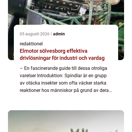
05 augusti 2026
admin
redaktionel
Elmotor sölvesborg effektiva
drivlösningar för industri och vardag
– En fascinerande guide till dessa otroliga
varelser Introduktion: Spindlar är en grupp
av otäcka insekter som ofta väcker starka
reaktioner hos människor på grund av deras
utseende och rykte. Trots sin skrämmande
image är spindlar faktiskt en ...