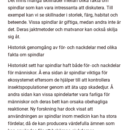
Det finns många skillnader mellan olika fakta om
spindlar som kan vara intressanta att diskutera. Till
exempel kan vi se skillnader i storlek, färg, habitat och
beteende. Vissa spindlar är giftiga, medan andra inte är
det. Deras jaktmetoder och matvanor kan också skilja
sig åt.
Historisk genomgång av för- och nackdelar med olika
fakta om spindlar
Historiskt sett har spindlar haft både för- och nackdelar
för människor. Å ena sidan är spindlar viktiga för
ekosystemet eftersom de hjälper till att kontrollera
insektspopulationer genom att äta upp skadedjur. Å
andra sidan kan vissa spindelarter vara farliga för
människor och deras bett kan orsaka obehagliga
reaktioner. Ny forskning har dock visat att
användningen av spindlar inom medicin kan ha stora
fördelar, då de kan producera värdefulla ämnen som