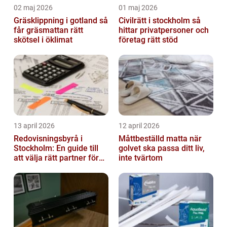
02 maj 2026
01 maj 2026
Gräsklippning i gotland så
Civilrätt i stockholm så
får gräsmattan rätt
hittar privatpersoner och
skötsel i öklimat
företag rätt stöd
13 april 2026
12 april 2026
Redovisningsbyrå i
Måttbeställd matta när
Stockholm: En guide till
golvet ska passa ditt liv,
att välja rätt partner för
inte tvärtom
redovisning i Stockholm