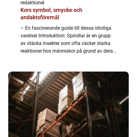
redaktionel
Kors symbol, smycke och
andaktsföremål
– En fascinerande guide till dessa otroliga
varelser Introduktion: Spindlar är en grupp
av otäcka insekter som ofta väcker starka
reaktioner hos människor på grund av deras
utseende och rykte. Trots sin skrämmande
image är spindlar faktiskt en ...