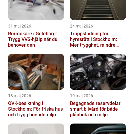
31 maj 2026
24 maj 2026
Rörmokare i Göteborg:
Trappstädning för
Trygg VVS-hjälp när du
hyresrätt i Stockholm:
behöver den
Mer trygghet, mindre
slitage
18 maj 2026
10 maj 2026
OVK-besiktning i
Begagnade reservdelar
Stockholm: För friska hus
smart bilvård för både
och trygg boendemiljö
plånbok och miljö