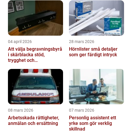
04 april 2026
28 mars 2026
Att välja begravningsbyrå
Hörnlister små detaljer
i skärblacka stöd,
som ger färdigt intryck
trygghet och
lokalkännedom
08 mars 2026
07 mars 2026
Arbetsskada rättigheter,
Personlig assistent ett
anmälan och ersättning
yrke som gör verklig
skillnad