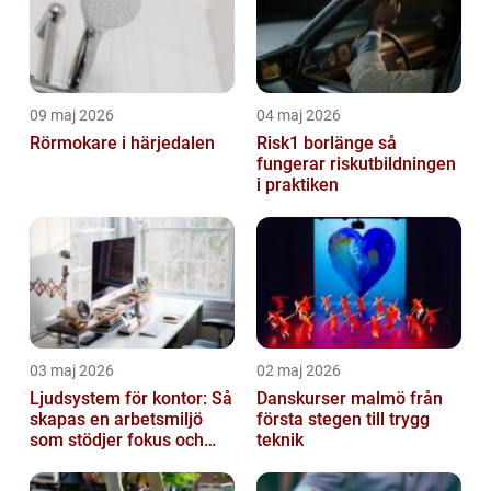
09 maj 2026
04 maj 2026
Rörmokare i härjedalen
Risk1 borlänge så
fungerar riskutbildningen
i praktiken
03 maj 2026
02 maj 2026
Ljudsystem för kontor: Så
Danskurser malmö från
skapas en arbetsmiljö
första stegen till trygg
som stödjer fokus och
teknik
samarbete