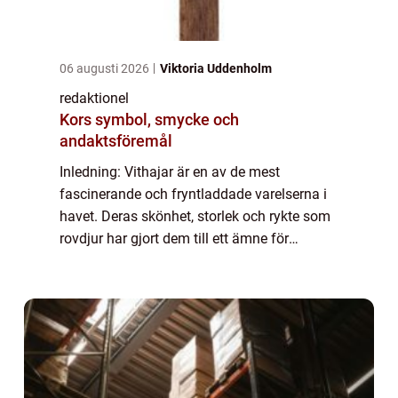
06 augusti 2026
Viktoria Uddenholm
redaktionel
Kors symbol, smycke och
andaktsföremål
Inledning: Vithajar är en av de mest
fascinerande och fryntladdade varelserna i
havet. Deras skönhet, storlek och rykte som
rovdjur har gjort dem till ett ämne för
fascination och skräck bland både
entusiaster och allmänheten. I den här
artikeln komm...