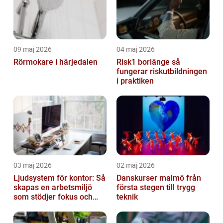
09 maj 2026
04 maj 2026
Rörmokare i härjedalen
Risk1 borlänge så
fungerar riskutbildningen
i praktiken
03 maj 2026
02 maj 2026
Ljudsystem för kontor: Så
Danskurser malmö från
skapas en arbetsmiljö
första stegen till trygg
som stödjer fokus och
teknik
samarbete