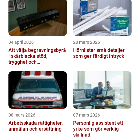
04 april 2026
28 mars 2026
Att välja begravningsbyrå
Hörnlister små detaljer
i skärblacka stöd,
som ger färdigt intryck
trygghet och
lokalkännedom
08 mars 2026
07 mars 2026
Arbetsskada rättigheter,
Personlig assistent ett
anmälan och ersättning
yrke som gör verklig
skillnad