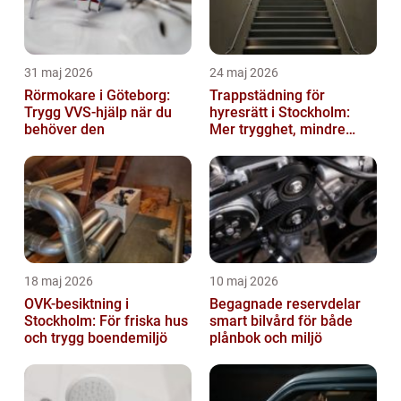
31 maj 2026
24 maj 2026
Rörmokare i Göteborg:
Trappstädning för
Trygg VVS-hjälp när du
hyresrätt i Stockholm:
behöver den
Mer trygghet, mindre
slitage
18 maj 2026
10 maj 2026
OVK-besiktning i
Begagnade reservdelar
Stockholm: För friska hus
smart bilvård för både
och trygg boendemiljö
plånbok och miljö