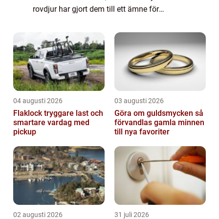
rovdjur har gjort dem till ett ämne för
fascination och skräck bland både
entusiaster och allmänheten. I den här
artikeln komm...
04 augusti 2026
03 augusti 2026
Flaklock tryggare last och
Göra om guldsmycken så
smartare vardag med
förvandlas gamla minnen
pickup
till nya favoriter
02 augusti 2026
31 juli 2026