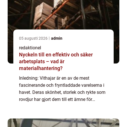
05 augusti 2026
admin
redaktionel
Nyckeln till en effektiv och säker
arbetsplats – vad är
materialhantering?
Inledning: Vithajar är en av de mest
fascinerande och fryntladdade varelserna i
havet. Deras skönhet, storlek och rykte som
rovdjur har gjort dem till ett ämne för
fascination och skräck bland både
entusiaster och allmänheten. I den här
artikeln komm...