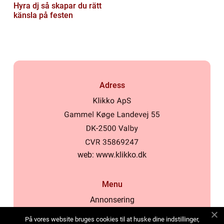
Hyra dj så skapar du rätt
känsla på festen
Adress
web:
www.klikko.dk
Menu
Annonsering
Om oss
På vores website bruges cookies til at huske dine indstillinger,