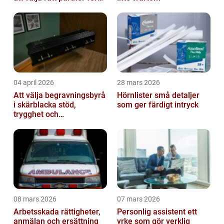
redovisning i Stockholm
04 april 2026
28 mars 2026
Att välja begravningsbyrå
Hörnlister små detaljer
i skärblacka stöd,
som ger färdigt intryck
trygghet och
lokalkännedom
08 mars 2026
07 mars 2026
Arbetsskada rättigheter,
Personlig assistent ett
anmälan och ersättning
yrke som gör verklig