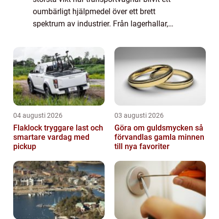
oumbärligt hjälpmedel över ett brett
spektrum av industrier. Från lagerhallar,
verkstäder och byggplatser till sj...
04 augusti 2026
03 augusti 2026
Flaklock tryggare last och
Göra om guldsmycken så
smartare vardag med
förvandlas gamla minnen
pickup
till nya favoriter