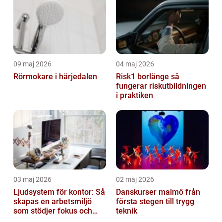
09 maj 2026
04 maj 2026
Rörmokare i härjedalen
Risk1 borlänge så
fungerar riskutbildningen
i praktiken
03 maj 2026
02 maj 2026
Ljudsystem för kontor: Så
Danskurser malmö från
skapas en arbetsmiljö
första stegen till trygg
som stödjer fokus och
teknik
samarbete