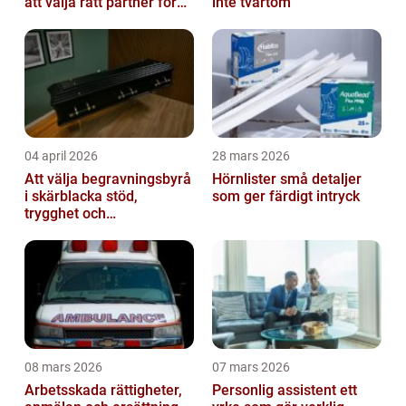
att välja rätt partner för
inte tvärtom
redovisning i Stockholm
04 april 2026
28 mars 2026
Att välja begravningsbyrå
Hörnlister små detaljer
i skärblacka stöd,
som ger färdigt intryck
trygghet och
lokalkännedom
08 mars 2026
07 mars 2026
Arbetsskada rättigheter,
Personlig assistent ett