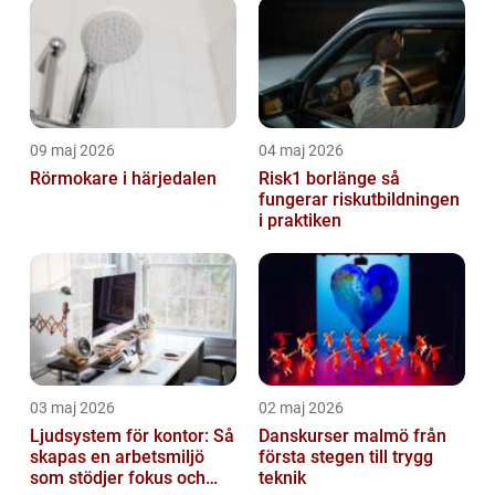
09 maj 2026
04 maj 2026
Rörmokare i härjedalen
Risk1 borlänge så
fungerar riskutbildningen
i praktiken
03 maj 2026
02 maj 2026
Ljudsystem för kontor: Så
Danskurser malmö från
skapas en arbetsmiljö
första stegen till trygg
som stödjer fokus och
teknik