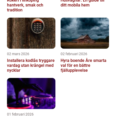
Rökeri i linköping
Husvagnar: En guide till
hantverk, smak och
ditt mobila hem
tradition
02 mars 2026
02 februari 2026
Installera kodlås tryggare
Hyra boende Åre smarta
vardag utan krångel med
val för en bättre
nycklar
fjällupplevelse
01 februari 2026