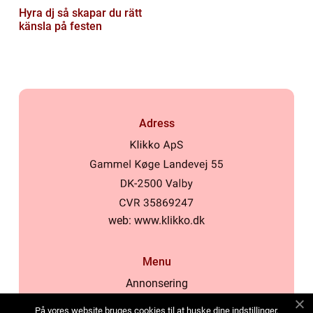
Hyra dj så skapar du rätt
känsla på festen
Adress
web:
www.klikko.dk
Menu
Annonsering
Om oss
På vores website bruges cookies til at huske dine indstillinger,