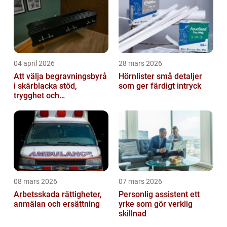
04 april 2026
28 mars 2026
Att välja begravningsbyrå
Hörnlister små detaljer
i skärblacka stöd,
som ger färdigt intryck
trygghet och
lokalkännedom
08 mars 2026
07 mars 2026
Arbetsskada rättigheter,
Personlig assistent ett
anmälan och ersättning
yrke som gör verklig
skillnad