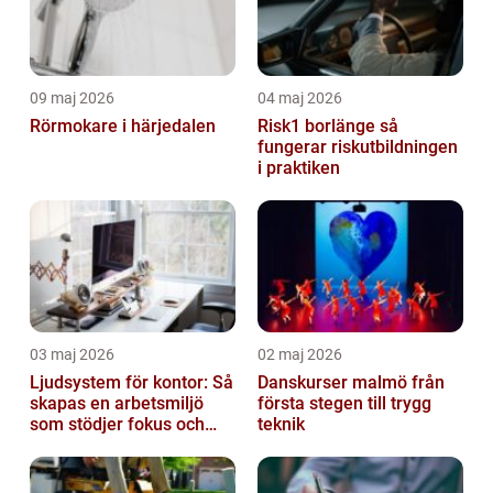
09 maj 2026
04 maj 2026
Rörmokare i härjedalen
Risk1 borlänge så
fungerar riskutbildningen
i praktiken
03 maj 2026
02 maj 2026
Ljudsystem för kontor: Så
Danskurser malmö från
skapas en arbetsmiljö
första stegen till trygg
som stödjer fokus och
teknik
samarbete