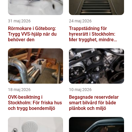
31 maj 2026
24 maj 2026
Rörmokare i Göteborg:
Trappstädning för
Trygg VVS-hjälp när du
hyresrätt i Stockholm:
behöver den
Mer trygghet, mindre
slitage
18 maj 2026
10 maj 2026
OVK-besiktning i
Begagnade reservdelar
Stockholm: För friska hus
smart bilvård för både
och trygg boendemiljö
plånbok och miljö