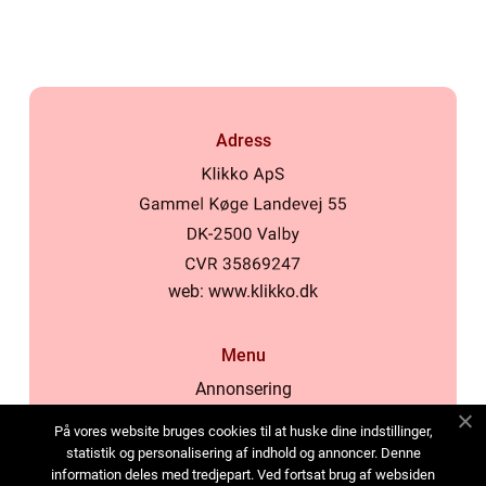
Adress
web:
www.klikko.dk
Menu
Annonsering
Om oss
På vores website bruges cookies til at huske dine indstillinger,
Cookies
statistik og personalisering af indhold og annoncer. Denne
information deles med tredjepart. Ved fortsat brug af websiden
Kontakta oss