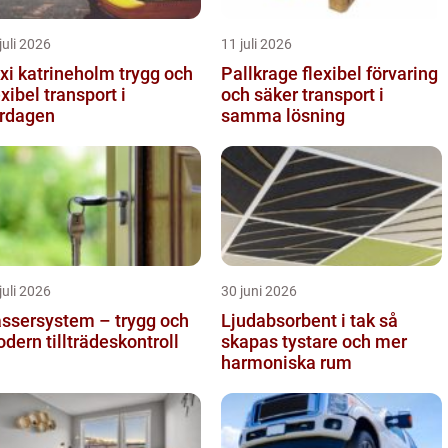
juli 2026
11 juli 2026
i katrineholm trygg och
Pallkrage flexibel förvaring
exibel transport i
och säker transport i
rdagen
samma lösning
juli 2026
30 juni 2026
ssersystem – trygg och
Ljudabsorbent i tak så
dern tillträdeskontroll
skapas tystare och mer
harmoniska rum