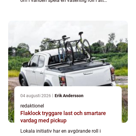
om i världen spela en väsentlig roll i att
bekämpa detta globala problem. Genom att
fok...
04 augusti 2026
Erik Andersson
redaktionel
Flaklock tryggare last och smartare
vardag med pickup
Lokala initiativ har en avgörande roll i