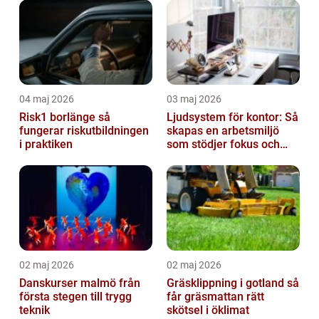
04 maj 2026
03 maj 2026
Risk1 borlänge så
Ljudsystem för kontor: Så
fungerar riskutbildningen
skapas en arbetsmiljö
i praktiken
som stödjer fokus och
samarbete
02 maj 2026
02 maj 2026
Danskurser malmö från
Gräsklippning i gotland så
första stegen till trygg
får gräsmattan rätt
teknik
skötsel i öklimat