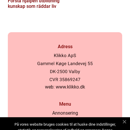
Första hjälpen utbildning
kunskap som räddar liv
Adress
web:
www.klikko.dk
Menu
Annonsering
Om oss
På vores website bruges cookies til at huske dine indstillinger,
Cookies