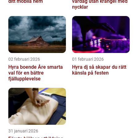
ditt mobila hem
vardag utan krångel med
nycklar
02 februari 2026
01 februari 2026
Hyra boende Åre smarta
Hyra dj så skapar du rätt
val för en bättre
känsla på festen
fjällupplevelse
31 januari 2026