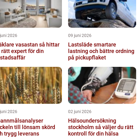
juni 2026
09 juni 2026
lare vasastan så hittar
Lastsläde smartare
 rätt expert för din
lastning och bättre ordning
stadsaffär
på pickupflaket
juni 2026
02 juni 2026
annmålsanalyser
Hälsoundersökning
ckeln till lönsam skörd
stockholm så väljer du rätt
h trygg leverans
kontroll för din hälsa