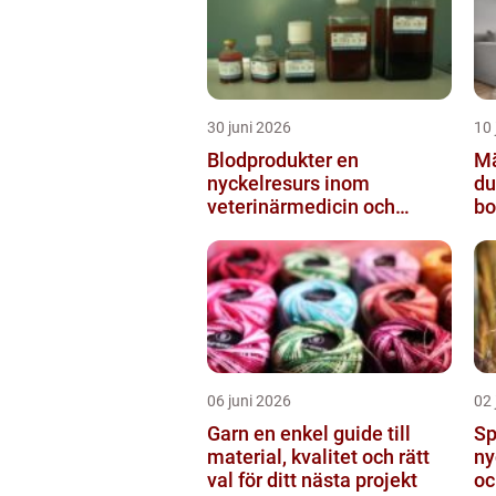
30 juni 2026
10 
Blodprodukter en
Mäk
nyckelresurs inom
du
veterinärmedicin och
bo
forskning
06 juni 2026
02 
Garn en enkel guide till
Sp
material, kvalitet och rätt
ny
val för ditt nästa projekt
oc