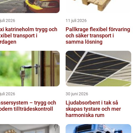
juli 2026
11 juli 2026
i katrineholm trygg och
Pallkrage flexibel förvaring
exibel transport i
och säker transport i
rdagen
samma lösning
juli 2026
30 juni 2026
ssersystem – trygg och
Ljudabsorbent i tak så
dern tillträdeskontroll
skapas tystare och mer
harmoniska rum