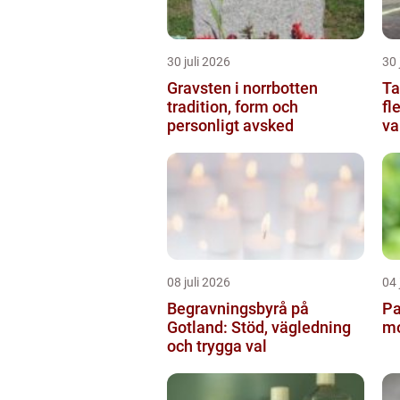
30 juli 2026
30 
Gravsten i norrbotten
Tax
tradition, form och
fl
personligt avsked
va
08 juli 2026
04 
Begravningsbyrå på
Pa
Gotland: Stöd, vägledning
mo
och trygga val