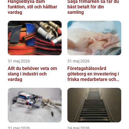
Hängselbyxa dam
Sälja frimärken så får du
funktion, stil och hållbar
bäst betalt för din
vardag
samling
31 maj 2026
31 maj 2026
Allt du behöver veta om
Företagshälsovård
slang i industri och
göteborg en investering i
vardag
friska medarbetare och
hållbara företag
31 maj 2026
24 maj 2026