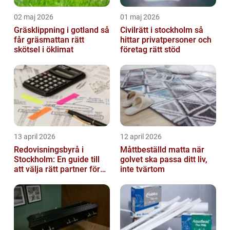
02 maj 2026
01 maj 2026
Gräsklippning i gotland så
Civilrätt i stockholm så
får gräsmattan rätt
hittar privatpersoner och
skötsel i öklimat
företag rätt stöd
13 april 2026
12 april 2026
Redovisningsbyrå i
Måttbeställd matta när
Stockholm: En guide till
golvet ska passa ditt liv,
att välja rätt partner för
inte tvärtom
redovisning i Stockholm