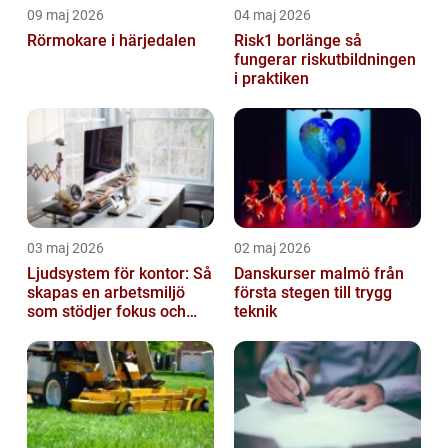
09 maj 2026
04 maj 2026
Rörmokare i härjedalen
Risk1 borlänge så
fungerar riskutbildningen
i praktiken
03 maj 2026
02 maj 2026
Ljudsystem för kontor: Så
Danskurser malmö från
skapas en arbetsmiljö
första stegen till trygg
som stödjer fokus och
teknik
samarbete