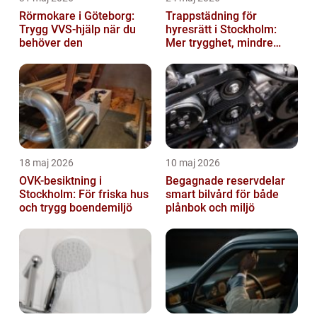
Rörmokare i Göteborg:
Trappstädning för
Trygg VVS-hjälp när du
hyresrätt i Stockholm:
behöver den
Mer trygghet, mindre
slitage
18 maj 2026
10 maj 2026
OVK-besiktning i
Begagnade reservdelar
Stockholm: För friska hus
smart bilvård för både
och trygg boendemiljö
plånbok och miljö