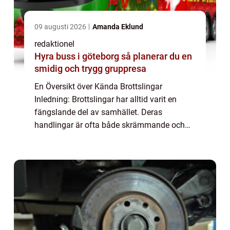
09 augusti 2026
Amanda Eklund
redaktionel
Hyra buss i göteborg så planerar du en
smidig och trygg gruppresa
En Översikt över Kända Brottslingar
Inledning: Brottslingar har alltid varit en
fängslande del av samhället. Deras
handlingar är ofta både skrämmande och
omtalade, och det finns en fascinerande
uppsägning runt människor som har begått
kända brott. I ...