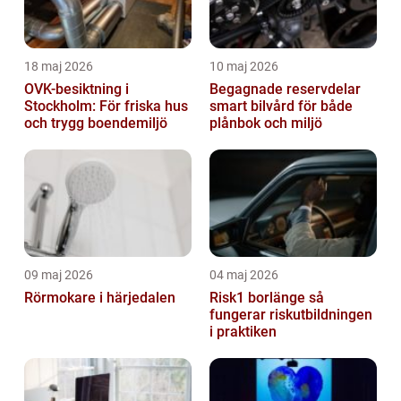
18 maj 2026
10 maj 2026
OVK-besiktning i
Begagnade reservdelar
Stockholm: För friska hus
smart bilvård för både
och trygg boendemiljö
plånbok och miljö
09 maj 2026
04 maj 2026
Rörmokare i härjedalen
Risk1 borlänge så
fungerar riskutbildningen
i praktiken