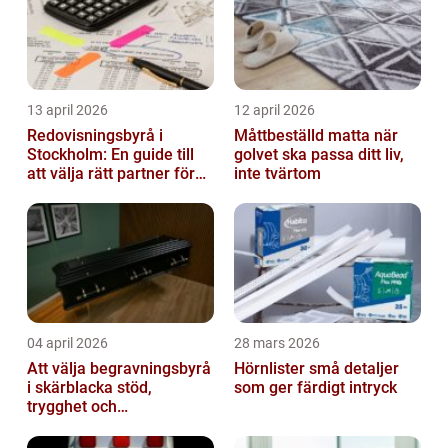
13 april 2026
12 april 2026
Redovisningsbyrå i
Måttbeställd matta när
Stockholm: En guide till
golvet ska passa ditt liv,
att välja rätt partner för
inte tvärtom
redovisning i Stockholm
04 april 2026
28 mars 2026
Att välja begravningsbyrå
Hörnlister små detaljer
i skärblacka stöd,
som ger färdigt intryck
trygghet och
lokalkännedom