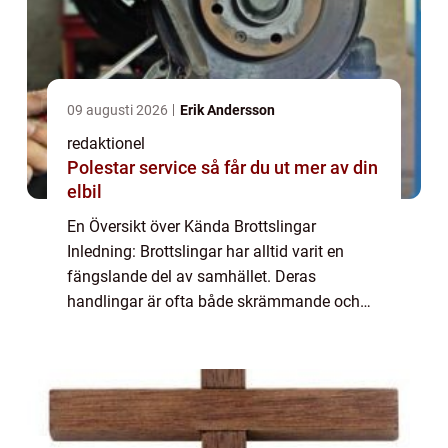
09 augusti 2026
Erik Andersson
redaktionel
Polestar service så får du ut mer av din
elbil
En Översikt över Kända Brottslingar
Inledning: Brottslingar har alltid varit en
fängslande del av samhället. Deras
handlingar är ofta både skrämmande och
omtalade, och det finns en fascinerande
uppsägning runt människor som har begått
kända brott. I ...