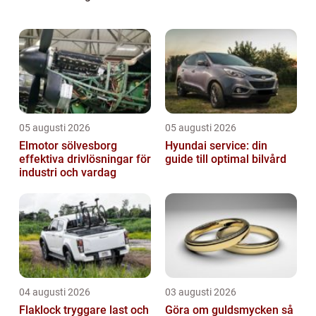
omtalade, och det finns en fascinerande
uppsägning runt människor som har begått
kända brott. I ...
05 augusti 2026
05 augusti 2026
Elmotor sölvesborg
Hyundai service: din
effektiva drivlösningar för
guide till optimal bilvård
industri och vardag
04 augusti 2026
03 augusti 2026
Flaklock tryggare last och
Göra om guldsmycken så