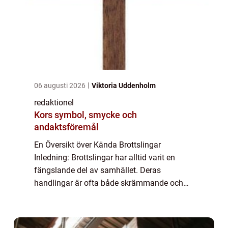
06 augusti 2026
Viktoria Uddenholm
redaktionel
Kors symbol, smycke och
andaktsföremål
En Översikt över Kända Brottslingar
Inledning: Brottslingar har alltid varit en
fängslande del av samhället. Deras
handlingar är ofta både skrämmande och
omtalade, och det finns en fascinerande
uppsägning runt människor som har begått
kända brott. I ...