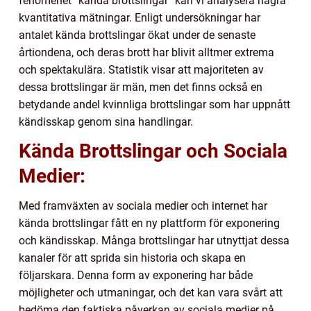
fenomenet ”kända brottslingar” kan vi analysera några
kvantitativa mätningar. Enligt undersökningar har
antalet kända brottslingar ökat under de senaste
årtiondena, och deras brott har blivit alltmer extrema
och spektakulära. Statistik visar att majoriteten av
dessa brottslingar är män, men det finns också en
betydande andel kvinnliga brottslingar som har uppnått
kändisskap genom sina handlingar.
Kända Brottslingar och Sociala
Medier:
Med framväxten av sociala medier och internet har
kända brottslingar fått en ny plattform för exponering
och kändisskap. Många brottslingar har utnyttjat dessa
kanaler för att sprida sin historia och skapa en
följarskara. Denna form av exponering har både
möjligheter och utmaningar, och det kan vara svårt att
bedöma den faktiska påverkan av sociala medier på