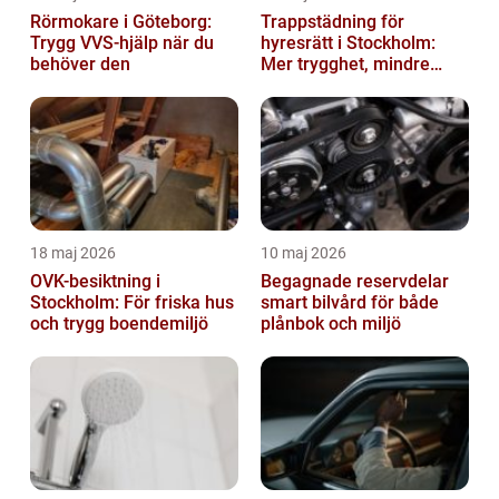
Rörmokare i Göteborg:
Trappstädning för
Trygg VVS-hjälp när du
hyresrätt i Stockholm:
behöver den
Mer trygghet, mindre
slitage
18 maj 2026
10 maj 2026
OVK-besiktning i
Begagnade reservdelar
Stockholm: För friska hus
smart bilvård för både
och trygg boendemiljö
plånbok och miljö