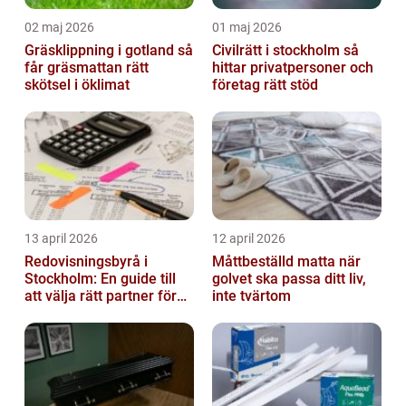
02 maj 2026
01 maj 2026
Gräsklippning i gotland så
Civilrätt i stockholm så
får gräsmattan rätt
hittar privatpersoner och
skötsel i öklimat
företag rätt stöd
13 april 2026
12 april 2026
Redovisningsbyrå i
Måttbeställd matta när
Stockholm: En guide till
golvet ska passa ditt liv,
att välja rätt partner för
inte tvärtom
redovisning i Stockholm