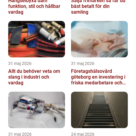
Hängselbyxa dam
Sälja frimärken så får du
funktion, stil och hållbar
bäst betalt för din
vardag
samling
31 maj 2026
31 maj 2026
Allt du behöver veta om
Företagshälsovård
slang i industri och
göteborg en investering i
vardag
friska medarbetare och
hållbara företag
31 maj 2026
24 maj 2026