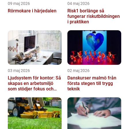
09 maj 2026
04 maj 2026
Rörmokare i härjedalen
Risk1 borlänge så
fungerar riskutbildningen
i praktiken
03 maj 2026
02 maj 2026
Ljudsystem för kontor: Så
Danskurser malmö från
skapas en arbetsmiljö
första stegen till trygg
som stödjer fokus och
teknik
samarbete