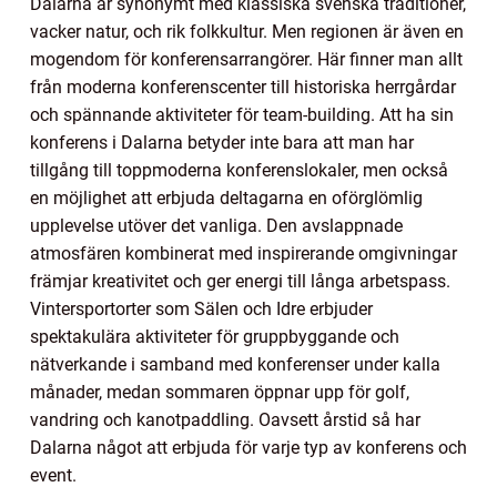
Dalarna är synonymt med klassiska svenska traditioner,
vacker natur, och rik folkkultur. Men regionen är även en
mogendom för konferensarrangörer. Här finner man allt
från moderna konferenscenter till historiska herrgårdar
och spännande aktiviteter för team-building. Att ha sin
konferens i Dalarna betyder inte bara att man har
tillgång till toppmoderna konferenslokaler, men också
en möjlighet att erbjuda deltagarna en oförglömlig
upplevelse utöver det vanliga. Den avslappnade
atmosfären kombinerat med inspirerande omgivningar
främjar kreativitet och ger energi till långa arbetspass.
Vintersportorter som Sälen och Idre erbjuder
spektakulära aktiviteter för gruppbyggande och
nätverkande i samband med konferenser under kalla
månader, medan sommaren öppnar upp för golf,
vandring och kanotpaddling. Oavsett årstid så har
Dalarna något att erbjuda för varje typ av konferens och
event.