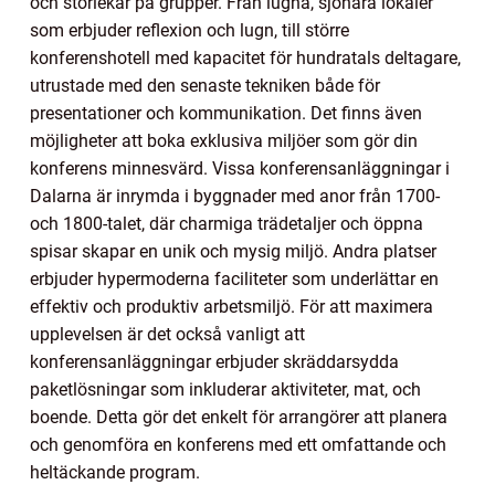
och storlekar på grupper. Från lugna, sjönära lokaler
som erbjuder reflexion och lugn, till större
konferenshotell med kapacitet för hundratals deltagare,
utrustade med den senaste tekniken både för
presentationer och kommunikation. Det finns även
möjligheter att boka exklusiva miljöer som gör din
konferens minnesvärd. Vissa konferensanläggningar i
Dalarna är inrymda i byggnader med anor från 1700-
och 1800-talet, där charmiga trädetaljer och öppna
spisar skapar en unik och mysig miljö. Andra platser
erbjuder hypermoderna faciliteter som underlättar en
effektiv och produktiv arbetsmiljö. För att maximera
upplevelsen är det också vanligt att
konferensanläggningar erbjuder skräddarsydda
paketlösningar som inkluderar aktiviteter, mat, och
boende. Detta gör det enkelt för arrangörer att planera
och genomföra en konferens med ett omfattande och
heltäckande program.