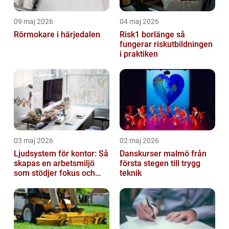
09 maj 2026
04 maj 2026
Rörmokare i härjedalen
Risk1 borlänge så
fungerar riskutbildningen
i praktiken
03 maj 2026
02 maj 2026
Ljudsystem för kontor: Så
Danskurser malmö från
skapas en arbetsmiljö
första stegen till trygg
som stödjer fokus och
teknik
samarbete