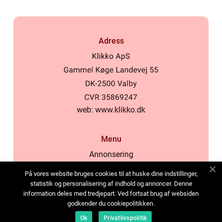
Adress
web:
www.klikko.dk
Menu
Annonsering
Om oss
På vores website bruges cookies til at huske dine indstillinger,
Cookies
statistik og personalisering af indhold og annoncer. Denne
information deles med tredjepart. Ved fortsat brug af websiden
Kontakta oss
godkender du cookiepolitikken.
Sitemap
Ok
Privatlivspolitik