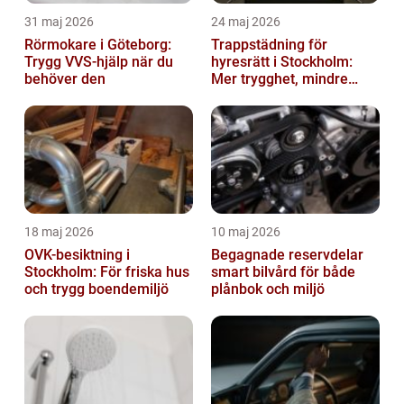
31 maj 2026
24 maj 2026
Rörmokare i Göteborg:
Trappstädning för
Trygg VVS-hjälp när du
hyresrätt i Stockholm:
behöver den
Mer trygghet, mindre
slitage
18 maj 2026
10 maj 2026
OVK-besiktning i
Begagnade reservdelar
Stockholm: För friska hus
smart bilvård för både
och trygg boendemiljö
plånbok och miljö