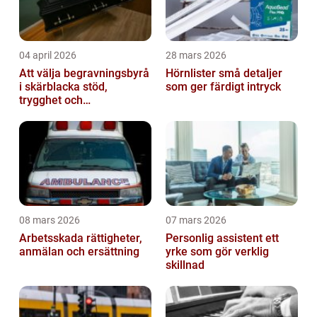
04 april 2026
28 mars 2026
Att välja begravningsbyrå
Hörnlister små detaljer
i skärblacka stöd,
som ger färdigt intryck
trygghet och
lokalkännedom
08 mars 2026
07 mars 2026
Arbetsskada rättigheter,
Personlig assistent ett
anmälan och ersättning
yrke som gör verklig
skillnad