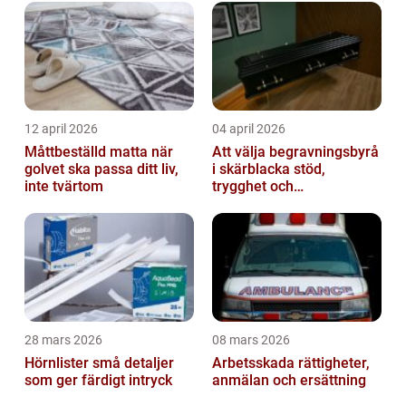
12 april 2026
04 april 2026
Måttbeställd matta när
Att välja begravningsbyrå
golvet ska passa ditt liv,
i skärblacka stöd,
inte tvärtom
trygghet och
lokalkännedom
28 mars 2026
08 mars 2026
Hörnlister små detaljer
Arbetsskada rättigheter,
som ger färdigt intryck
anmälan och ersättning