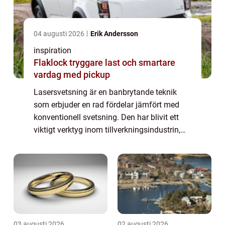
04 augusti 2026
Erik Andersson
inspiration
Flaklock tryggare last och smartare
vardag med pickup
Lasersvetsning är en banbrytande teknik
som erbjuder en rad fördelar jämfört med
konventionell svetsning. Den har blivit ett
viktigt verktyg inom tillverkningsindustrin,
tack vare sin precision och förmåga att
hantera e...
03 augusti 2026
02 augusti 2026