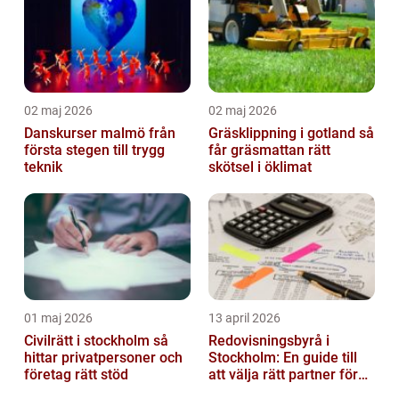
02 maj 2026
02 maj 2026
Danskurser malmö från
Gräsklippning i gotland så
första stegen till trygg
får gräsmattan rätt
teknik
skötsel i öklimat
01 maj 2026
13 april 2026
Civilrätt i stockholm så
Redovisningsbyrå i
hittar privatpersoner och
Stockholm: En guide till
företag rätt stöd
att välja rätt partner för
redovisning i Stockholm