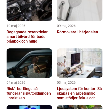
10 maj 2026
09 maj 2026
Begagnade reservdelar
Rörmokare i härjedalen
smart bilvård för både
plånbok och miljö
04 maj 2026
03 maj 2026
Risk1 borlänge så
Ljudsystem för kontor: Så
fungerar riskutbildningen
skapas en arbetsmiljö
i praktiken
som stödjer fokus och
samarbete