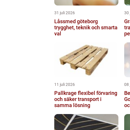
31 juli 2026
30 
Låssmed göteborg
Gr
trygghet, teknik och smarta
tr
val
pe
11 juli 2026
08 
Pallkrage flexibel förvaring
Be
och säker transport i
Go
samma lösning
oc