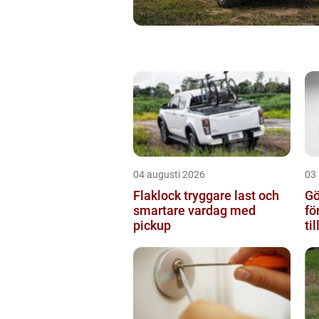
04 augusti 2026
03
Flaklock tryggare last och
Gö
smartare vardag med
fö
pickup
ti