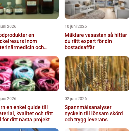
juni 2026
10 juni 2026
odprodukter en
Mäklare vasastan så hittar
ckelresurs inom
du rätt expert för din
terinärmedicin och
bostadsaffär
rskning
juni 2026
02 juni 2026
el guide till
Spannmålsanalyser
terial, kvalitet och rätt
nyckeln till lönsam skörd
l för ditt nästa projekt
och trygg leverans