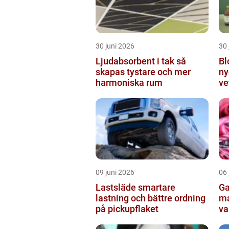
30 juni 2026
30 
Ljudabsorbent i tak så
Bl
skapas tystare och mer
ny
harmoniska rum
ve
fo
09 juni 2026
06 
Lastsläde smartare
Garn en enk
lastning och bättre ordning
ma
på pickupflaket
va