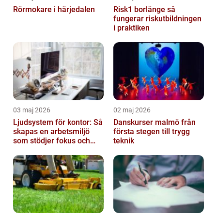
Rörmokare i härjedalen
Risk1 borlänge så
fungerar riskutbildningen
i praktiken
03 maj 2026
02 maj 2026
Ljudsystem för kontor: Så
Danskurser malmö från
skapas en arbetsmiljö
första stegen till trygg
som stödjer fokus och
teknik
samarbete