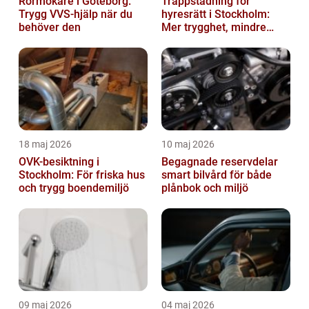
Rörmokare i Göteborg:
Trappstädning för
Trygg VVS-hjälp när du
hyresrätt i Stockholm:
behöver den
Mer trygghet, mindre
slitage
18 maj 2026
10 maj 2026
OVK-besiktning i
Begagnade reservdelar
Stockholm: För friska hus
smart bilvård för både
och trygg boendemiljö
plånbok och miljö
09 maj 2026
04 maj 2026