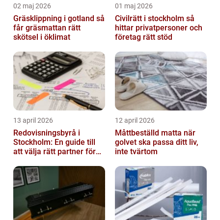
02 maj 2026
01 maj 2026
Gräsklippning i gotland så
Civilrätt i stockholm så
får gräsmattan rätt
hittar privatpersoner och
skötsel i öklimat
företag rätt stöd
13 april 2026
12 april 2026
Redovisningsbyrå i
Måttbeställd matta när
Stockholm: En guide till
golvet ska passa ditt liv,
att välja rätt partner för
inte tvärtom
redovisning i Stockholm