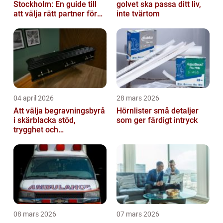
Stockholm: En guide till
golvet ska passa ditt liv,
att välja rätt partner för
inte tvärtom
redovisning i Stockholm
04 april 2026
28 mars 2026
Att välja begravningsbyrå
Hörnlister små detaljer
i skärblacka stöd,
som ger färdigt intryck
trygghet och
lokalkännedom
08 mars 2026
07 mars 2026