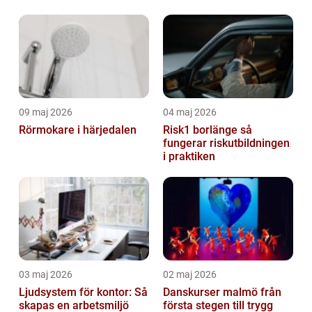
09 maj 2026
04 maj 2026
Rörmokare i härjedalen
Risk1 borlänge så
fungerar riskutbildningen
i praktiken
03 maj 2026
02 maj 2026
Ljudsystem för kontor: Så
Danskurser malmö från
skapas en arbetsmiljö
första stegen till trygg