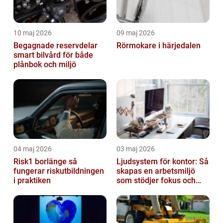
10 maj 2026
09 maj 2026
Begagnade reservdelar
Rörmokare i härjedalen
smart bilvård för både
plånbok och miljö
04 maj 2026
03 maj 2026
Risk1 borlänge så
Ljudsystem för kontor: Så
fungerar riskutbildningen
skapas en arbetsmiljö
i praktiken
som stödjer fokus och
samarbete