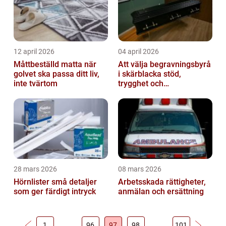
12 april 2026
04 april 2026
Måttbeställd matta när
Att välja begravningsbyrå
golvet ska passa ditt liv,
i skärblacka stöd,
inte tvärtom
trygghet och
lokalkännedom
28 mars 2026
08 mars 2026
Hörnlister små detaljer
Arbetsskada rättigheter,
som ger färdigt intryck
anmälan och ersättning
1
…
96
97
98
…
101