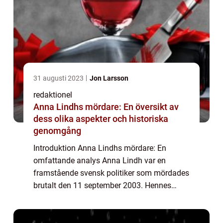
31 augusti 2023
Jon Larsson
redaktionel
Anna Lindhs mördare: En översikt av
dess olika aspekter och historiska
genomgång
Introduktion Anna Lindhs mördare: En
omfattande analys Anna Lindh var en
framstående svensk politiker som mördades
brutalt den 11 september 2003. Hennes
tragiska död väckte inte bara nationell sorg,
utan också en ökad medvetenhet om vikten
av personl...