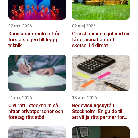
02 maj 2026
02 maj 2026
Danskurser malmö från
Gräsklippning i gotland så
första stegen till trygg
får gräsmattan rätt
teknik
skötsel i öklimat
01 maj 2026
13 april 2026
Civilrätt i stockholm så
Redovisningsbyrå i
hittar privatpersoner och
Stockholm: En guide till
företag rätt stöd
att välja rätt partner för
redovisning i Stockholm