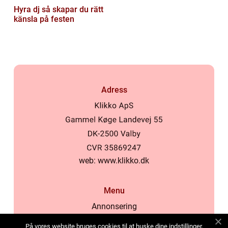
Hyra dj så skapar du rätt
känsla på festen
Adress
web:
www.klikko.dk
Menu
Annonsering
Om oss
På vores website bruges cookies til at huske dine indstillinger,