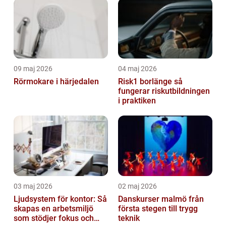
09 maj 2026
04 maj 2026
Rörmokare i härjedalen
Risk1 borlänge så
fungerar riskutbildningen
i praktiken
03 maj 2026
02 maj 2026
Ljudsystem för kontor: Så
Danskurser malmö från
skapas en arbetsmiljö
första stegen till trygg
som stödjer fokus och
teknik