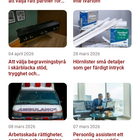
att välja rätt partner för
inte tvärtom
redovisning i Stockholm
04 april 2026
28 mars 2026
Att välja begravningsbyrå
Hörnlister små detaljer
i skärblacka stöd,
som ger färdigt intryck
trygghet och
lokalkännedom
08 mars 2026
07 mars 2026
Arbetsskada rättigheter,
Personlig assistent ett