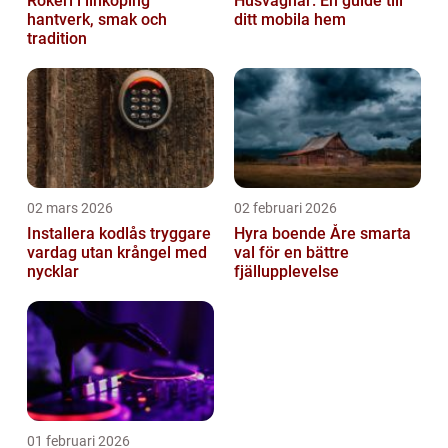
Rökeri i linköping
Husvagnar: En guide till
hantverk, smak och
ditt mobila hem
tradition
02 mars 2026
02 februari 2026
Installera kodlås tryggare
Hyra boende Åre smarta
vardag utan krångel med
val för en bättre
nycklar
fjällupplevelse
01 februari 2026