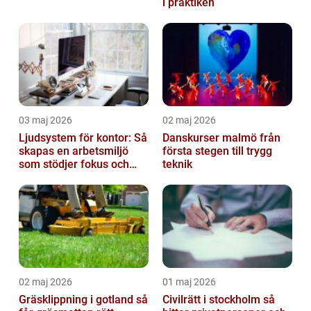
i praktiken
03 maj 2026
02 maj 2026
Ljudsystem för kontor: Så
Danskurser malmö från
skapas en arbetsmiljö
första stegen till trygg
som stödjer fokus och
teknik
samarbete
02 maj 2026
01 maj 2026
Gräsklippning i gotland så
Civilrätt i stockholm så