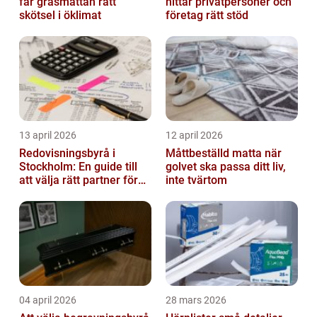
får gräsmattan rätt
hittar privatpersoner och
skötsel i öklimat
företag rätt stöd
13 april 2026
12 april 2026
Redovisningsbyrå i
Måttbeställd matta när
Stockholm: En guide till
golvet ska passa ditt liv,
att välja rätt partner för
inte tvärtom
redovisning i Stockholm
04 april 2026
28 mars 2026