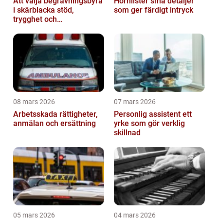
Att välja begravningsbyrå
Hörnlister små detaljer
i skärblacka stöd,
som ger färdigt intryck
trygghet och
lokalkännedom
08 mars 2026
07 mars 2026
Arbetsskada rättigheter,
Personlig assistent ett
anmälan och ersättning
yrke som gör verklig
skillnad
05 mars 2026
04 mars 2026