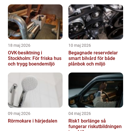
slitage
18 maj 2026
10 maj 2026
OVK-besiktning i
Begagnade reservdelar
Stockholm: För friska hus
smart bilvård för både
och trygg boendemiljö
plånbok och miljö
09 maj 2026
04 maj 2026
Rörmokare i härjedalen
Risk1 borlänge så
fungerar riskutbildningen