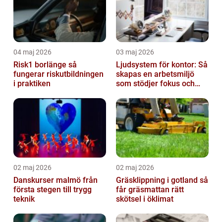
04 maj 2026
03 maj 2026
Risk1 borlänge så
Ljudsystem för kontor: Så
fungerar riskutbildningen
skapas en arbetsmiljö
i praktiken
som stödjer fokus och
samarbete
02 maj 2026
02 maj 2026
Danskurser malmö från
Gräsklippning i gotland så
första stegen till trygg
får gräsmattan rätt
teknik
skötsel i öklimat