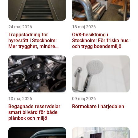
24 maj 2026
18 maj 2026
Trappstädning för
OVK-besiktning i
hyresrätt i Stockholm:
Stockholm: För friska hus
Mer trygghet, mindre
och trygg boendemiljö
slitage
10 maj 2026
09 maj 2026
Begagnade reservdelar
Rörmokare i härjedalen
smart bilvård för både
plånbok och miljö