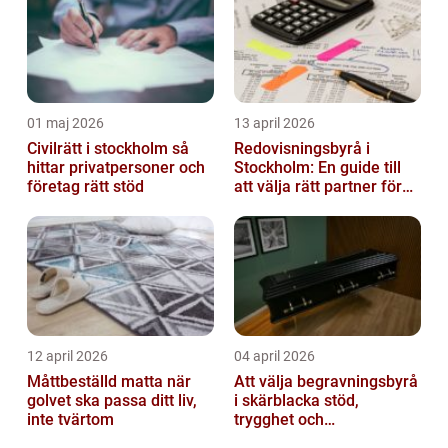
01 maj 2026
13 april 2026
Civilrätt i stockholm så
Redovisningsbyrå i
hittar privatpersoner och
Stockholm: En guide till
företag rätt stöd
att välja rätt partner för
redovisning i Stockholm
12 april 2026
04 april 2026
Måttbeställd matta när
Att välja begravningsbyrå
golvet ska passa ditt liv,
i skärblacka stöd,
inte tvärtom
trygghet och
lokalkännedom