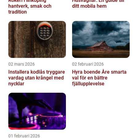
Rökeri i linköping
Husvagnar: En guide till
hantverk, smak och
ditt mobila hem
tradition
02 mars 2026
02 februari 2026
Installera kodlås tryggare
Hyra boende Åre smarta
vardag utan krångel med
val för en bättre
nycklar
fjällupplevelse
01 februari 2026