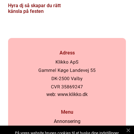
Hyra dj så skapar du rätt
känsla på festen
Adress
web:
www.klikko.dk
Menu
Annonsering
Om oss
På vores website bruges cookies til at huske dine indstillinger,