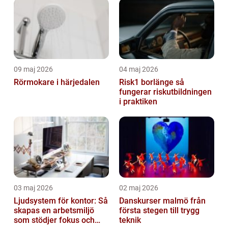
09 maj 2026
04 maj 2026
Rörmokare i härjedalen
Risk1 borlänge så
fungerar riskutbildningen
i praktiken
03 maj 2026
02 maj 2026
Ljudsystem för kontor: Så
Danskurser malmö från
skapas en arbetsmiljö
första stegen till trygg
som stödjer fokus och
teknik