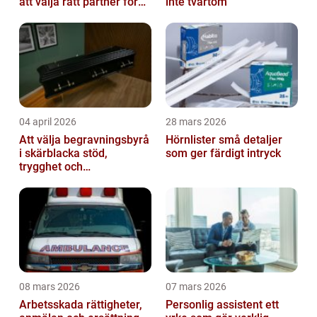
att välja rätt partner för
inte tvärtom
redovisning i Stockholm
04 april 2026
28 mars 2026
Att välja begravningsbyrå
Hörnlister små detaljer
i skärblacka stöd,
som ger färdigt intryck
trygghet och
lokalkännedom
08 mars 2026
07 mars 2026
Arbetsskada rättigheter,
Personlig assistent ett