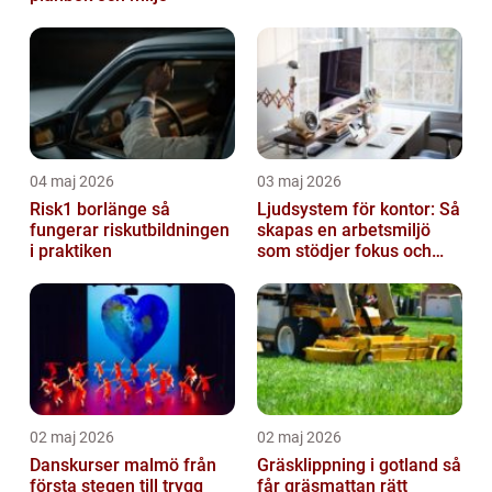
04 maj 2026
03 maj 2026
Risk1 borlänge så
Ljudsystem för kontor: Så
fungerar riskutbildningen
skapas en arbetsmiljö
i praktiken
som stödjer fokus och
samarbete
02 maj 2026
02 maj 2026
Danskurser malmö från
Gräsklippning i gotland så
första stegen till trygg
får gräsmattan rätt