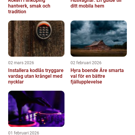
Rökeri i linköping
Husvagnar: En guide till
hantverk, smak och
ditt mobila hem
tradition
02 mars 2026
02 februari 2026
Installera kodlås tryggare
Hyra boende Åre smarta
vardag utan krångel med
val för en bättre
nycklar
fjällupplevelse
01 februari 2026