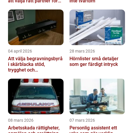
att välja rätt partner för
inte tvärtom
redovisning i Stockholm
04 april 2026
28 mars 2026
Att välja begravningsbyrå
Hörnlister små detaljer
i skärblacka stöd,
som ger färdigt intryck
trygghet och
lokalkännedom
08 mars 2026
07 mars 2026
Arbetsskada rättigheter,
Personlig assistent ett