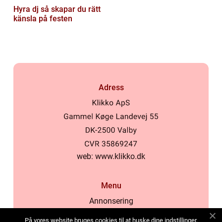
Hyra dj så skapar du rätt
känsla på festen
Adress
web:
www.klikko.dk
Menu
Annonsering
Om oss
På vores website bruges cookies til at huske dine indstillinger,