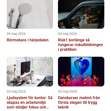
09 maj 2026
04 maj 2026
Rörmokare i härjedalen
Risk1 borlänge så
fungerar riskutbildningen
i praktiken
03 maj 2026
02 maj 2026
Ljudsystem för kontor: Så
Danskurser malmö från
skapas en arbetsmiljö
första stegen till trygg
som stödjer fokus och
teknik